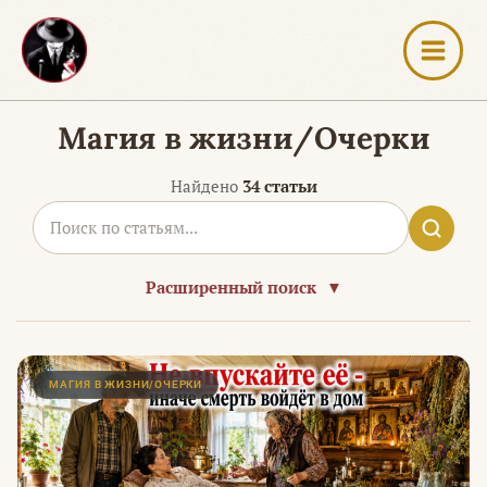
Перейти
к
содержимому
Магия в жизни/Очерки
Найдено
34 статьи
Расширенный поиск
▼
Страница
Страница
МАГИЯ В ЖИЗНИ/ОЧЕРКИ