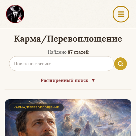
Перейти
к
содержимому
Карма/Перевоплощение
Найдено
87 статей
Расширенный поиск
▼
Страница
Страница
Страница
Страница
КАРМА/ПЕРЕВОПЛОЩЕНИЕ