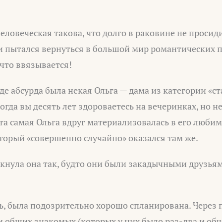
еловеческая такова, что долго в раковине не просид
и пытался вернуться в большой мир романтических 
 что ввязывается!
де абсурда была некая Ольга — дама из категории «с
огда вы десять лет здороваетесь на вечеринках, но н
 эта самая Ольга вдруг материализовалась в его люби
торый «совершенно случайно» оказался там же.
кнула она так, будто они были закадычными друзьям
ть, была подозрительно хорошо спланирована. Через 
и общих знакомых (которых у них было раз-два и обч