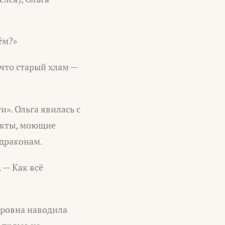
ём?»
 что старый хлам —
». Ольга явилась с
дукты, моющие
 драконам.
 — Как всё
тровна наводила