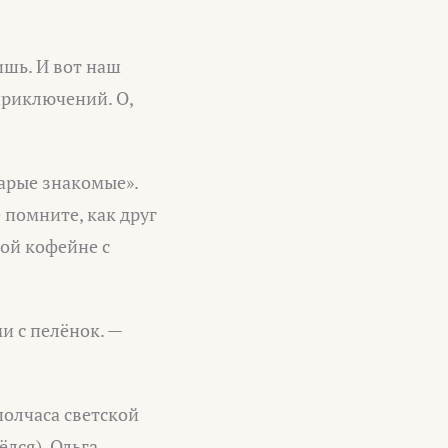
ишь. И вот наш
приключений. О,
тарые знакомые».
е помните, как друг
мой кофейне с
и с пелёнок. —
полчаса светской
ёлся), Ольга