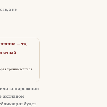
вь, а не
нщина — та,
ультный
орая принимает тебя
 или копировании
е активной
убликации будет