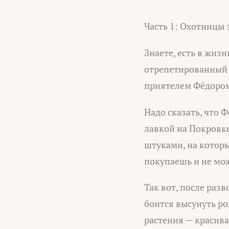
Часть 1: Охотницы 
Знаете, есть в жиз
отрепетированный 
приятелем Фёдором 
Надо сказать, что 
лавкой на Покровке
штуками, на которы
покупаешь и не мо
Так вот, после раз
боится высунуть р
растения — красива