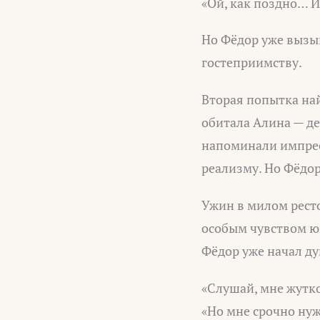
«Ой, как поздно… И
Но Фёдор уже вызыв
гостеприимству.
Вторая попытка най
обитала Алина — де
напоминали импресс
реализму. Но Фёдор 
Ужин в милом ресто
особым чувством юм
Фёдор уже начал дум
«Слушай, мне жутко
«Но мне срочно нуж