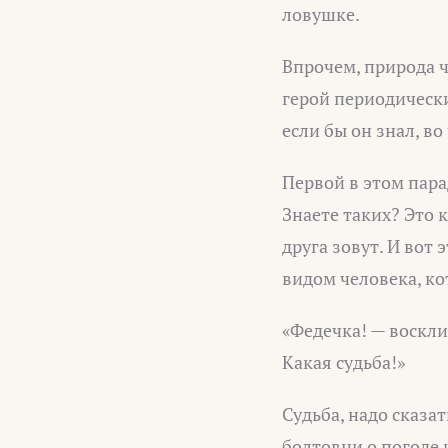
ловушке.
Впрочем, природа ч
герой периодическ
если бы он знал, во
Первой в этом пара
Знаете таких? Это к
друга зовут. И вот
видом человека, ко
«Федечка! — воскли
Какая судьба!»
Судьба, надо сказа
болтовни о погоде 