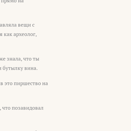
 прямо на
авляла вещи с
 как археолог,
же знала, что ты
и бутылку вина.
ив это пиршество на
, что позавидовал