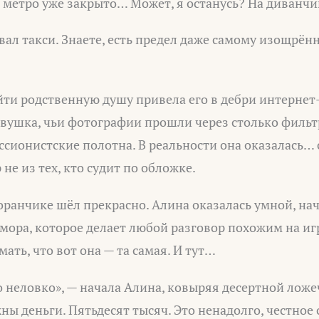
 метро уже закрыто… Может, я останусь? На диванчик
ал такси. Знаете, есть предел даже самому изощрён
ти родственную душу привела его в дебри интернет
вушка, чьи фотографии прошли через столько фильт
ионистские полотна. В реальности она оказалась… 
не из тех, кто судит по обложке.
ранчике шёл прекрасно. Алина оказалась умной, нач
ора, которое делает любой разговор похожим на игр
ать, что вот она — та самая. И тут…
 неловко», — начала Алина, ковыряя десертной ложе
ны деньги. Пятьдесят тысяч. Это ненадолго, честное 