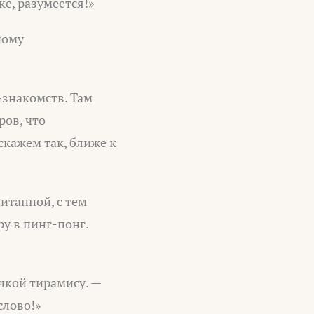
е, разумеется!»
ному
-знакомств. Там
ров, что
скажем так, ближе к
итанной, с тем
у в пинг-понг.
чкой тирамису. —
слово!»