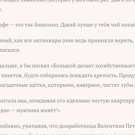
.
кафе — это так банально. Давай лучше у тебя чай попь
ный, как все антиквары (они ведь привыкли верить,
ласился.
дальше, я бы назвал «Большой десант хозяйственности
пакетов, будто собиралась осаждать крепость. Про
 загадочные щётки, которыми, наверное, чистят зубы
читала она, оглядывая его идеально чистую квартиру.
идно — мужчина живёт!»
 забавно, учитывая, что домработница Валентина Пе