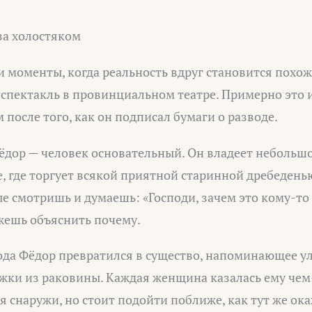
за холостяком
ни моменты, когда реальность вдруг становится похож
спектакль в провинциальном театре. Примерно это и
после того, как он подписал бумаги о разводе.
Фёдор — человек основательный. Он владеет неболь
, где торгует всякой приятной старинной дребеденью
е смотришь и думаешь: «Господи, зачем это кому-то
жешь объяснить почему.
вода Фёдор превратился в существо, напоминающее ул
ожки из раковины. Каждая женщина казалась ему чем
я снаружи, но стоит подойти поближе, как тут же ок