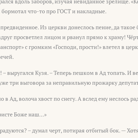
крался вдоль заборов, изучая невиданное зрелище. «
 бормотал что-то про ГОСТ и накладные.
епредвиденное. Из церкви донеслось пение, да такое 
друг просветлел лицом и рванул прямо к храму! Чёрт
транспорт» с громким «Господи, прости!» влетел в це
вечей.
! – выругался Кузя. – Теперь пешком в Ад топать. И в
 уже три выговора за неправильную прожарку депут
 в Ад, волоча хвост по снегу. А вслед ему неслось ра
Христе Боже наш…»
к радуются? – думал черт, потирая отбитый бок. — Хот