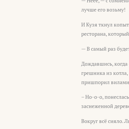
— Неее, — с сомнен
лучше его возьму!
И Кузя ткнул копы
ресторана, который
— В самый раз буде
Дождавшись, когда
грешника из котла,
пришпорил вилами 
– Но-о-о, понеслас
заснеженной дерев
Вокруг всё сияло. 