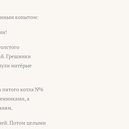
злиным копытом:
ми!
толстого
ай. Грешники
янули матёрые
з пятого котла №6
енниками, а
ниям.
цией. Потом целыми