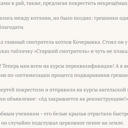
ками в рай, также, предлагая покрестить некрещёных
ались между котлами, но было поздно: грешники оди
благодати.
л главный смотритель котлов Кочерыжка. Стоял он 
руках табличку «Старший смотритель» и чуть не плака
! Теперь нам всем на курсы переквалификации! А я в
ию по «оптимизации процесса поджаривания грешн
чертей покрестили и отправили на курсы ангельской 
ли объявление: «Ад закрывается на реконструкцию!»
обным учеником – его белые крылья отрастали быстре
о он случайно подслушал церковное пение на земле.