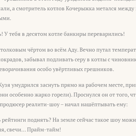
али, а смотритель котлов Кочерыжка метался между
ыми.
ть! У тебя в десятом котле банкиры переварились!
толковым чёртом во всём Аду. Вечно путал темпера
окрадов, забывал подливать серу в котлы с чиновни
реворачивания особо увёртливых грешников.
Кузя умудрился заснуть прямо на рабочем месте, пр
ни особенно жарко горели). Проснулся он от того, ч
продюсер реалити-шоу – начал нашёптывать ему:
 рейтинги поднять? На земле сейчас такое шоу можно
ия, свечи… Прайм-тайм!