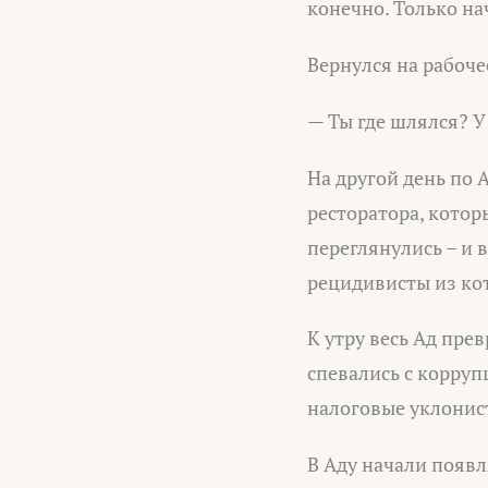
конечно. Только нач
Вернулся на рабоче
— Ты где шлялся? У
На другой день по А
ресторатора, котор
переглянулись – и 
рецидивисты из ко
К утру весь Ад пре
спевались с корру
налоговые уклонис
В Аду начали появл