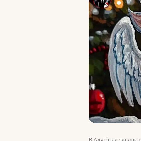
В Аду была запарка