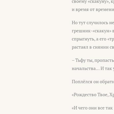
своему «скакуну», 
и время от времени
Но тут случилось н
грешник-«скакун» в
спрыгнуть, а его «
растаял в сиянии с
– Тьфу ты, пропасть
начальства… И так
Поплёлся он обратно
«Рождество Твое, 
«И чего они все та