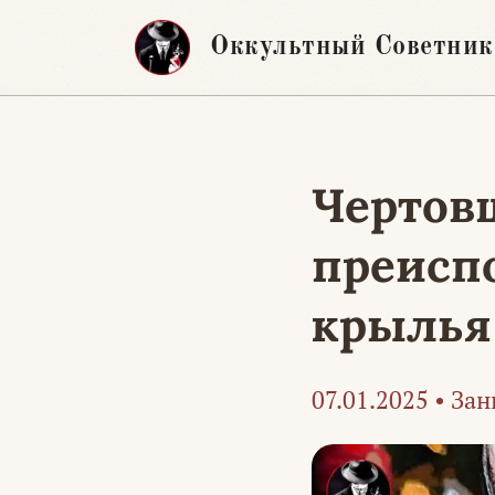
Перейти
Оккультный Советник
к
содержимому
Чертов
преиспо
крылья
07.01.2025
•
Зан