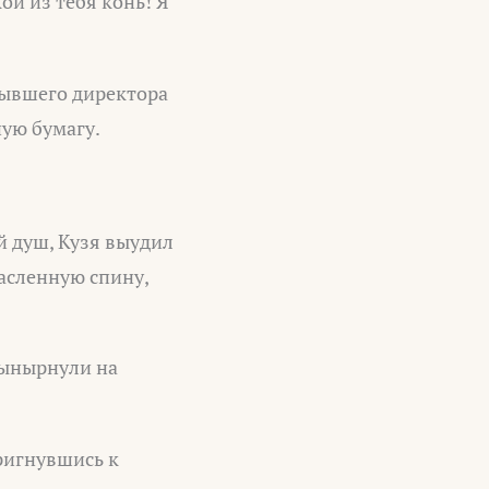
ой из тебя конь! Я
бывшего директора
ную бумагу.
й душ, Кузя выудил
масленную спину,
 вынырнули на
пригнувшись к