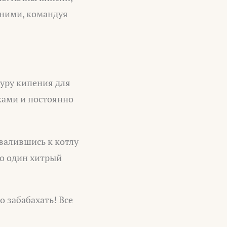
 ними, командуя
туру кипения для
ками и постоянно
ивалившись к котлу
то один хитрый
 забабахать! Все