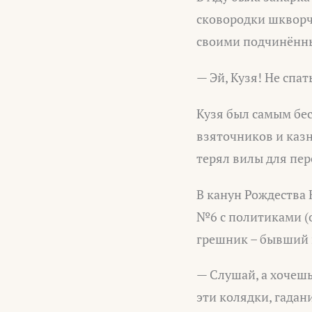
сковородки шкворч
своими подчинённ
— Эй, Кузя! Не спа
Кузя был самым бес
взяточников и казн
терял вилы для пе
В канун Рождества 
№6 с политиками (о
грешник – бывший 
— Слушай, а хочешь
эти колядки, гадан