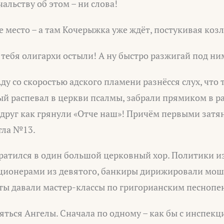
альству об этом – ни слова!
е место – а там Кочерыжка уже ждёт, постукивая ко
 тебя олигархи остыли! А ну быстро разжигай под ни
ду со скоростью адского пламени разнёсся слух, что 
ый распевал в церкви псалмы, забрали прямиком в р
вдруг как грянули «Отче наш»! Причём первыми зат
тла №13.
вратился в один большой церковный хор. Политики и
пционерами из девятого, банкиры дирижировали мош
ты давали мастер-классы по григорианским песнопе
яться Ангелы. Сначала по одному – как бы с инспек