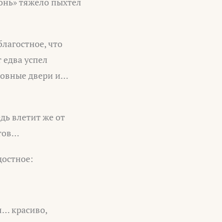
Конь» тяжело пыхтел
благостное, что
 едва успел
рковные двери и…
едь влетит же от
атов…
достное:
я… красиво,