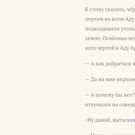
К слову сказать, ч
чертом во всем Аду
подкидывали угольк
земле. Особенно ег
всех чертей в Аду б
— А как добраться 
— Да на мне верхом
— А почему бы нет?
отлучился на сове
-Ну давай, вытаски