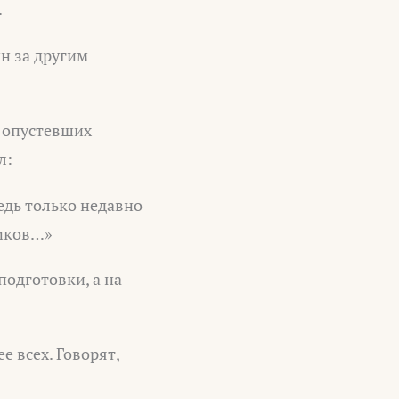
.
н за другим
у опустевших
л:
едь только недавно
иков…»
подготовки, а на
е всех. Говорят,