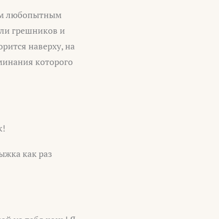
мым любопытным
али грешников и
орится наверху, на
оминания которого
к!
рыжка как раз