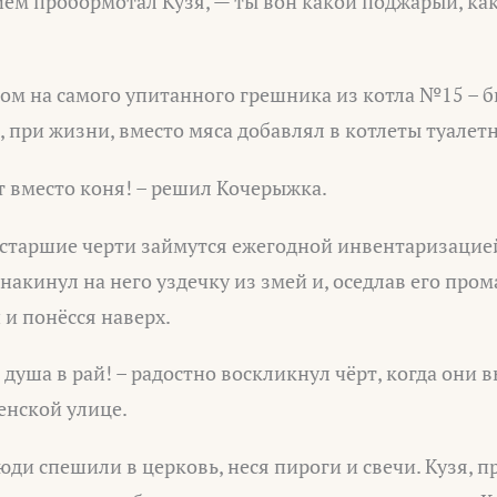
ием пробормотал Кузя, — ты вон какой поджарый, как
том на самого упитанного грешника из котла №15 – 
, при жизни, вместо мяса добавлял в котлеты туалет
т вместо коня! – решил Кочерыжка.
 старшие черти займутся ежегодной инвентаризацие
 накинул на него уздечку из змей и, оседлав его про
и понёсся наверх.
ь душа в рай! – радостно воскликнул чёрт, когда они
енской улице.
Люди спешили в церковь, неся пироги и свечи. Кузя, 