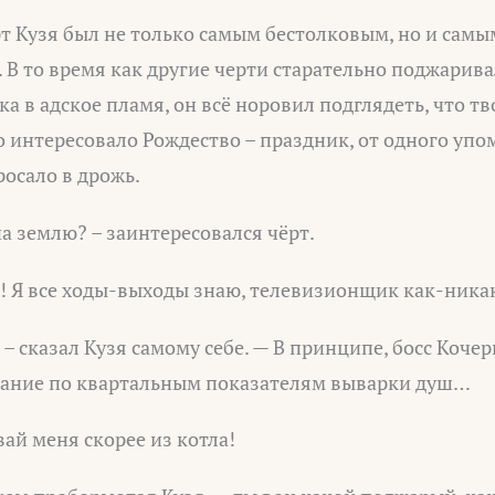
ёрт Кузя был не только самым бестолковым, но и са
. В то время как другие черти старательно поджарив
а в адское пламя, он всё норовил подглядеть, что тв
о интересовало Рождество – праздник, от одного уп
росало в дрожь.
на землю? – заинтересовался чёрт.
! Я все ходы-выходы знаю, телевизионщик как-ника
 – сказал Кузя самому себе. — В принципе, босс Коче
щание по квартальным показателям выварки душ…
вай меня скорее из котла!