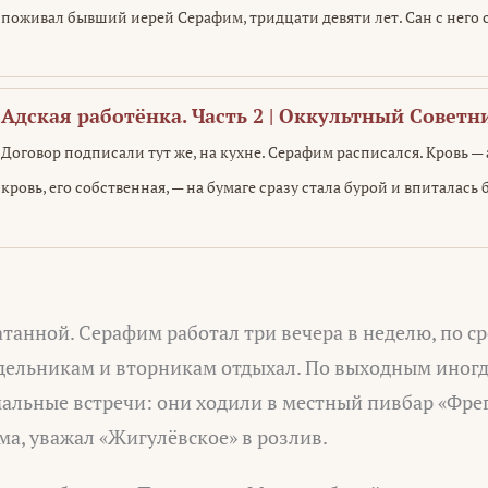
поживал бывший иерей Серафим, тридцати девяти лет. Сан с него 
Адская работёнка. Часть 2 | Оккультный Советн
Договор подписали тут же, на кухне. Серафим расписался. Кровь — а
кровь, его собственная, — на бумаге сразу стала бурой и впиталась 
танной. Серафим работал три вечера в неделю, по ср
дельникам и вторникам отдыхал. По выходным иногд
ьные встречи: они ходили в местный пивбар «Фрега
а, уважал «Жигулёвское» в розлив.