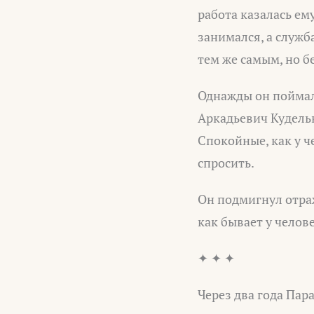
работа казалась ем
занимался, а служ
тем же самым, но б
Однажды он поймал 
Аркадьевич Кудельк
Спокойные, как у ч
спросить.
Он подмигнул отраж
как бывает у челов
✦ ✦ ✦
Через два года Пар