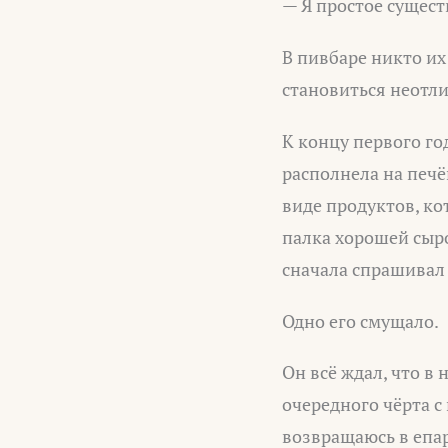
— Я простое сущест
В пивбаре никто и
становиться неотл
К концу первого го
располнела на печё
виде продуктов, ко
палка хорошей сыро
сначала спрашивал 
Одно его смущало.
Он всё ждал, что в
очередного чёрта с 
возвращаюсь в епар