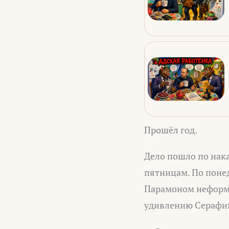
Прошёл год.
Дело пошло по нака
пятницам. По поне
Парамоном неформал
удивлению Серафим