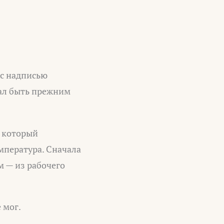
 с надписью
тал быть прежним
, который
емпература. Сначала
м — из рабочего
 мог.