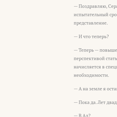
— Поздравляю, Сер
испытательный сро
представление.
— И что теперь?
— Теперь — повыше
перспективой стать
начисляется в спец
необходимости.
— А на земле я ост
— Пока да. Лет два
— В Ад?