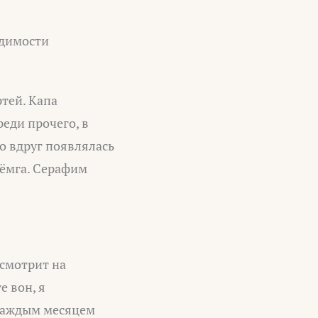
одимости
тей. Капа
еди прочего, в
о вдруг появлялась
сёмга. Серафим
осмотрит на
е вон, я
 каждым месяцем