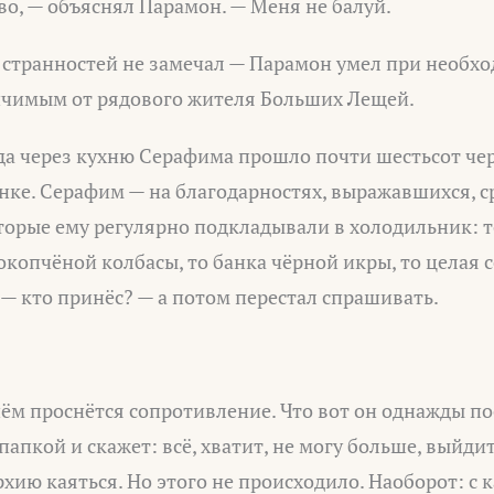
во, — объяснял Парамон. — Меня не балуй.
х странностей не замечал — Парамон умел при необх
ичимым от рядового жителя Больших Лещей.
да через кухню Серафима прошло почти шестьсот чер
нке. Серафим — на благодарностях, выражавшихся, ср
торые ему регулярно подкладывали в холодильник: т
копчёной колбасы, то банка чёрной икры, то целая 
— кто принёс? — а потом перестал спрашивать.
 нём проснётся сопротивление. Что вот он однажды п
папкой и скажет: всё, хватит, не могу больше, выйдит
хию каяться. Но этого не происходило. Наоборот: с