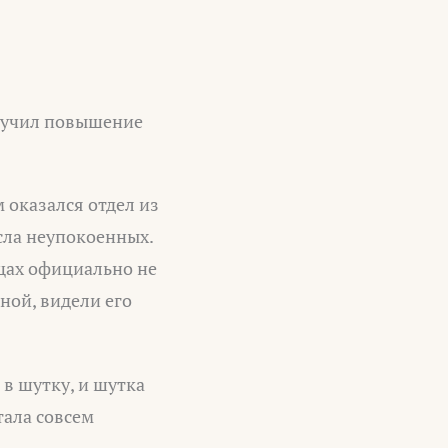
олучил повышение
 оказался отдел из
сла неупокоенных.
щах официально не
ной, видели его
 в шутку, и шутка
тала совсем