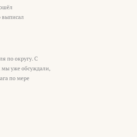
рошёл
о выписал
я по округу. С
к мы уже обсуждали,
ага по мере