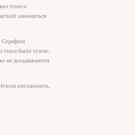
лько этим и
пыткой заниматься
ыл Серафим
о глаза были чужие.
аже не догадываются
лёгким опозданием,