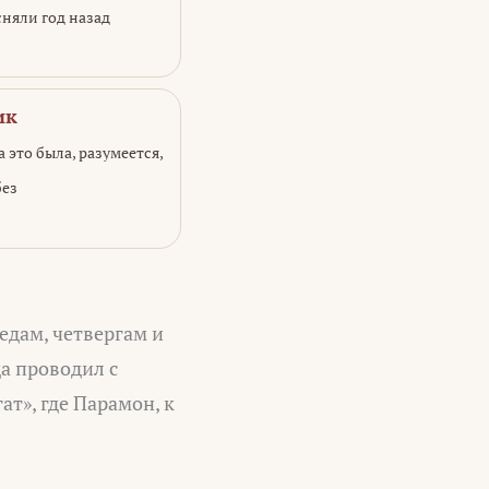
сняли год назад
ик
 это была, разумеется,
без
едам, четвергам и
а проводил с
т», где Парамон, к