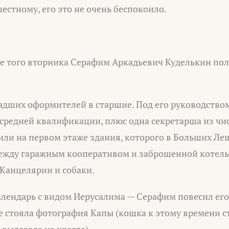
честному, его это не очень беспокоило.
сле того вторника Серафим Аркадьевич Куделькин п
адших оформителей в старшие. Под его руководством
 средней квалификации, плюс одна секретарша из чи
или на первом этаже здания, которого в Больших Ле
между гаражным кооперативом и заброшенной котель
 Канцелярии и собаки.
алендарь с видом Иерусалима — Серафим повесил его
е стояла фотография Капы (кошка к этому времени с