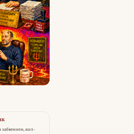
ик
и забвением, жил-