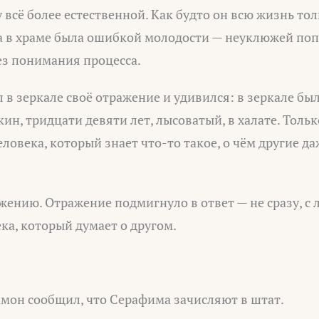
у всё более естественной. Как будто он всю жизнь то
ба в храме была ошибкой молодости — неуклюжей по
ез понимания процесса.
в зеркале своё отражение и удивился: в зеркале б
ин, тридцати девяти лет, лысоватый, в халате. Тольк
еловека, который знает что-то такое, о чём другие д
ению. Отражение подмигнуло в ответ — не сразу, с 
ека, который думает о другом.
амон сообщил, что Серафима зачисляют в штат.