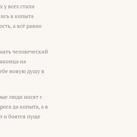
х у всех стали
лись в копыта
сть, а всё равно
имать человеческий
накомца на
себе новую душу в
рые люди носят с
рога да копыта, а в
л и боятся пуще