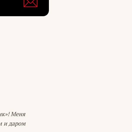
ик»! Меня
м и даром