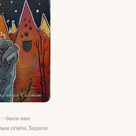
 – были они
брым огнём. Ходили