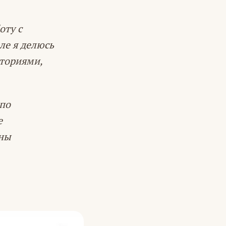
оту с
ле я делюсь
сториями,
 по
е
йны