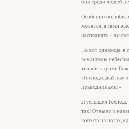
они среди людей не
Особенно полюбилос
молятся, а сами вы
распознать – ни св
Но вот однажды, в 
все ангелы небесны
тварей в храме Бож
«Господи, дай нам 
праведниками!»
И услышал Господь 
так! Отныне и наве
копыта на ногах, ка