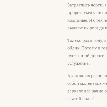
Затряслись черти, з
прорезаться у них 
козлиные. И с тех 
выдают их рога да 
Только раз в году,
облик. Потому и го
пустынной дороге –
услужение.
А как же их распоз
собой маленькое мед
зеркале всё равно 
святой воды!