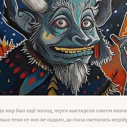
а мир был ещё молод, черти выглядели совсем иначе
ько тени от них не падало, да глаза светились недо