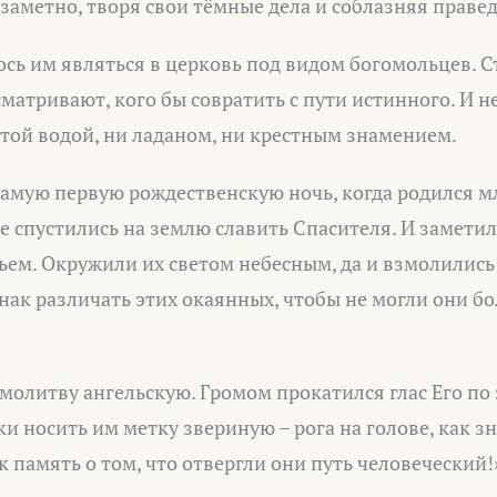
заметно, творя свои тёмные дела и соблазняя правед
ь им являться в церковь под видом богомольцев. Ст
сматривают, кого бы совратить с пути истинного. И н
ятой водой, ни ладаном, ни крестным знамением.
самую первую рождественскую ночь, когда родился м
е спустились на землю славить Спасителя. И замети
ьем. Окружили их светом небесным, да и взмолились 
знак различать этих окаянных, чтобы не могли они б
молитву ангельскую. Громом прокатился глас Его по 
ки носить им метку звериную – рога на голове, как зн
к память о том, что отвергли они путь человеческий!