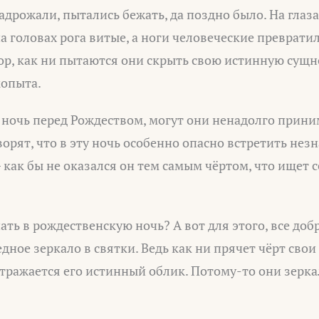
адрожали, пытались бежать, да поздно было. На глаза
на головах рога витые, а ноги человеческие преврати
пор, как ни пытаются они скрыть свою истинную сущно
копыта.
 в ночь перед Рождеством, могут они ненадолго прин
ворят, что в эту ночь особенно опасно встретить нез
 как бы не оказался он тем самым чёртом, что ищет 
нать в рождественскую ночь? А вот для этого, все доб
ное зеркало в святки. Ведь как ни прячет чёрт свои 
отражается его истинный облик. Потому-то они зерка