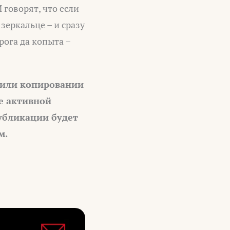
 говорят, что если
зеркальце – и сразу
рога да копыта –
 или копировании
е активной
убликации будет
м.