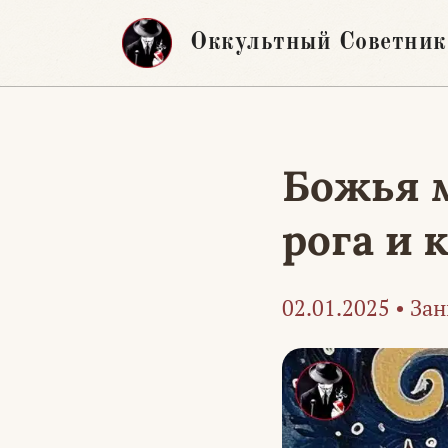
Перейти
Оккультный Советник
к
содержимому
Божья м
рога и 
02.01.2025
•
Зан