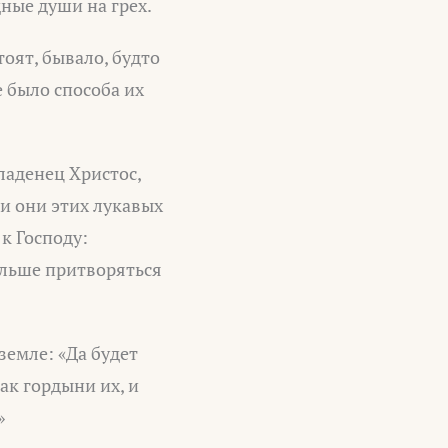
ные души на грех.
оят, бывало, будто
е было способа их
ладенец Христос,
ли они этих лукавых
к Господу:
ольше притворяться
земле: «Да будет
ак гордыни их, и
»