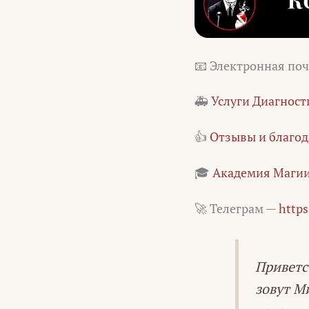
📧 Электронная по
🚑
Услуги Диагност
👍
Отзывы и благод
🎓
Академия Магии
🚀 Телеграм —
https
Приветс
зовут М