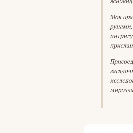
ясновид
Моя пра
рунами,
интригу
присла
Присоед
загадоч
исследо
мирозда