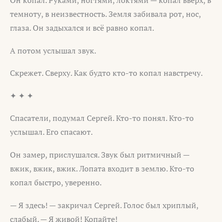
Он копал. Руками, ногтями, локтями — копал вверх, в
темноту, в неизвестность. Земля забивала рот, нос,
глаза. Он задыхался и всё равно копал.
А потом услышал звук.
Скрежет. Сверху. Как будто кто-то копал навстречу.
✦ ✦ ✦
Спасатели, подумал Сергей. Кто-то понял. Кто-то
услышал. Его спасают.
Он замер, прислушался. Звук был ритмичный —
вжик, вжик, вжик. Лопата входит в землю. Кто-то
копал быстро, уверенно.
— Я здесь! — закричал Сергей. Голос был хриплый,
слабый. — Я живой! Копайте!