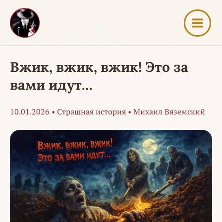
Перейти
к
содержимому
Вжик, вжик, вжик! Это за
вами идут…
10.01.2026
•
Страшная история
•
Михаил Вяземский