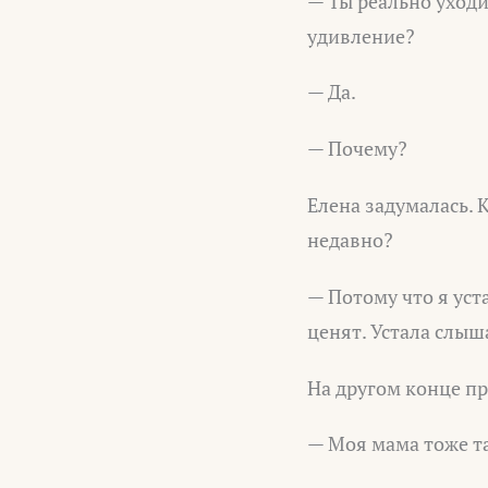
— Ты реально уходи
удивление?
— Да.
— Почему?
Елена задумалась. 
недавно?
— Потому что я уст
ценят. Устала слыш
На другом конце п
— Моя мама тоже та