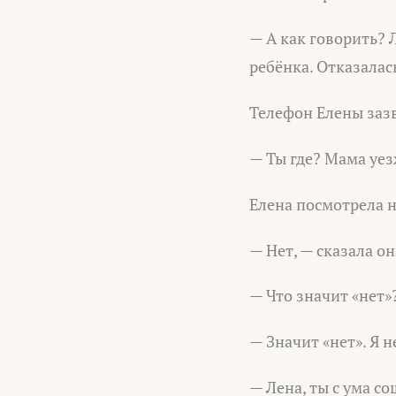
— А как говорить? Л
ребёнка. Отказалас
Телефон Елены зазв
— Ты где? Мама уез
Елена посмотрела н
— Нет, — сказала он
— Что значит «нет»
— Значит «нет». Я н
— Лена, ты с ума с