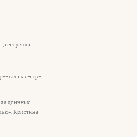
, сестрёнка.
еехала к сестре,
сала длинные
мью». Кристина