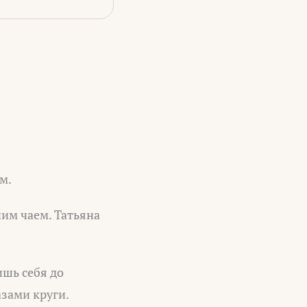
м.
чим чаем. Татьяна
ишь себя до
азами круги.