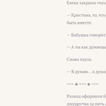
Елена закрыла глаза
— Кристина, то, чт
быть вместе.
— Бабушка говорит
— А ты как думаеш
Снова пауза.
— Я думаю… я думаю
=== ◈ === ◈ ===
Развод оформили б
имущества за пять 