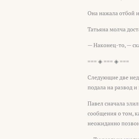
Она нажала отбой 
Татьяна молча дост
— Наконец-то, — ск
=== ◈ === ◈ ===
Следующие две неде
подала на развод и
Павел сначала злил
сообщения о том, к
неожиданно позвон