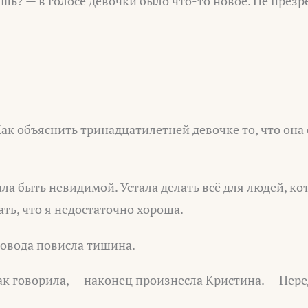
шь? — в голосе девочки было что-то новое. Не презр
Как объяснить тринадцатилетней девочке то, что она
ала быть невидимой. Устала делать всё для людей, ко
ать, что я недостаточно хороша.
ровода повисла тишина.
к говорила, — наконец произнесла Кристина. — Перед