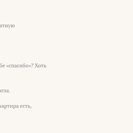
латную
ебе «спасибо»? Хоть
гла.
вартира есть,