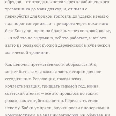
обрядов — от отвода пьянства через кладбищенского
трезвенника до мака для судьи, от пыли с
перекрёстка для бойкой торговли до удавки в землю
под порог соперника, от приворота через похотного
беса Енаху до порчи на болезнь через восковой вольт,
— и всё это не выдумано, всё это работает, и всё это
взято из реальной русской деревенской и купеческой
магической традиции.
Как цепочка преемственности оборвалась. Это,
может быть, самая важная часть истории для нас
сегодняшних. Революция, гражданская,
коллективизация, тридцать седьмой год, война,
советский атеизм — всё это прошлось по таким
родам, как этот, безжалостно. Передавать стало
некому. Бабки умирали, внучки росли пионерками и
комсомолками, не зная ни заговоров, ни обычаев, ни