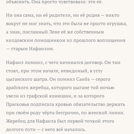
объяснить. Она просто чувствовала: это её.
Ни она сама, ни её родители, ни её родня — никто
вокруг не мог знать, что это была не просто игрушка,
а знак, посланный Лене её же собственным
колдовским помощником из прошлого воплощения
— старым Нафаилом.
Нафаил помнил, с чего начинался договор. Он там
стоял, при этом начале, невидимый, в углу
цыганского шатра. Он помнил Саиба — серого
арабского жеребца, которого цыгане той ночью
увели из графской конюшни, и за которого
Прасковья подписала кровью обязательство держать
при своём роду чёрта бессрочно, по женской линии.
Жеребец для Нафаила был первой точкой этого
долгого пути — с него всё началось.