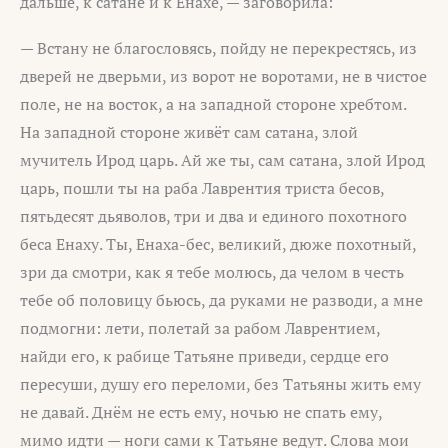
дальше, к сатане и к Енахе, — заговорила:
— Встану не благословясь, пойду не перекрестясь, из
дверей не дверьми, из ворот не воротами, не в чистое
поле, не на восток, а на западной стороне хребтом.
На западной стороне живёт сам сатана, злой
мучитель Ирод царь. Ай же ты, сам сатана, злой Ирод
царь, пошли ты на раба Лаврентия триста бесов,
пятьдесят дьяволов, три и два и единого похотного
беса Енаху. Ты, Енаха-бес, великий, дюже похотный,
зри да смотри, как я тебе молюсь, да челом в честь
тебе об половицу бьюсь, да руками не разводи, а мне
подмогни: лети, полетай за рабом Лаврентием,
найди его, к рабице Татьяне приведи, сердце его
пересуши, душу его переломи, без Татьяны жить ему
не давай. Днём не есть ему, ночью не спать ему,
мимо идти — ноги сами к Татьяне ведут. Слова мои