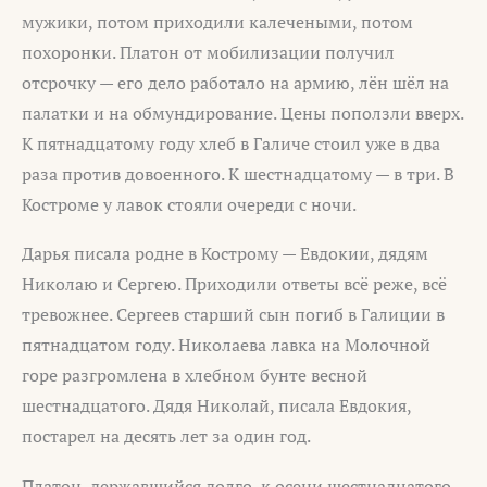
мужики, потом приходили калечеными, потом
похоронки. Платон от мобилизации получил
отсрочку — его дело работало на армию, лён шёл на
палатки и на обмундирование. Цены поползли вверх.
К пятнадцатому году хлеб в Галиче стоил уже в два
раза против довоенного. К шестнадцатому — в три. В
Костроме у лавок стояли очереди с ночи.
Дарья писала родне в Кострому — Евдокии, дядям
Николаю и Сергею. Приходили ответы всё реже, всё
тревожнее. Сергеев старший сын погиб в Галиции в
пятнадцатом году. Николаева лавка на Молочной
горе разгромлена в хлебном бунте весной
шестнадцатого. Дядя Николай, писала Евдокия,
постарел на десять лет за один год.
Платон, державшийся долго, к осени шестнадцатого