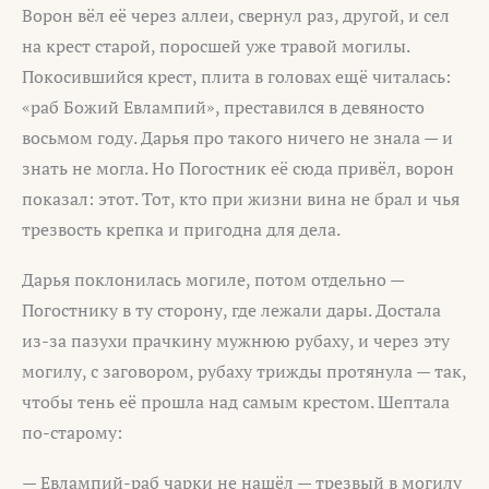
Ворон вёл её через аллеи, свернул раз, другой, и сел
на крест старой, поросшей уже травой могилы.
Покосившийся крест, плита в головах ещё читалась:
«раб Божий Евлампий», преставился в девяносто
восьмом году. Дарья про такого ничего не знала — и
знать не могла. Но Погостник её сюда привёл, ворон
показал: этот. Тот, кто при жизни вина не брал и чья
трезвость крепка и пригодна для дела.
Дарья поклонилась могиле, потом отдельно —
Погостнику в ту сторону, где лежали дары. Достала
из-за пазухи прачкину мужнюю рубаху, и через эту
могилу, с заговором, рубаху трижды протянула — так,
чтобы тень её прошла над самым крестом. Шептала
по-старому:
— Евлампий-раб чарки не нашёл — трезвый в могилу