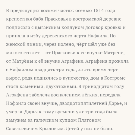
В предыдущих восьми частях: осенью 1814 года
крепостная баба Прасковья в костромской деревне
подписала с цыганским колдуном договор кровью и
приняла в избу деревенского чёрта Нафаила. По
женской линии, через колено, чёрт шёл уже без
малого сто лет — от Прасковьи к её внучке Матрёне,
от Матрёны к её внучке Аграфене. Аграфена прожила
с Нафаилом двадцать три года, за это время чёрт
вырос, рода поднялись в купечество, дом в Костроме
стоял каменный, двухэтажный. В тринадцатом году
Аграфена заболела воспалением лёгких, передала
Нафаила своей внучке, двадцатипятилетней Дарье, и
умерла. Дарья к тому времени уже три года была
замужем за галичским купцом Платоном
Савельевичем Крыловым. Детей у них не было.