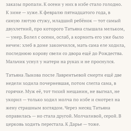
заказы пропали. К осени у них в избе стало голодно.
К зиме — хуже. К февралю пятнадцатого года, в
самую лютую стужу, младший ребёнок — тот самый
двухлетний, про которого Татьяна слышала мельком,
— умер. Болел с осени, ослаб, а кормить его уже было
нечем: хлеб в доме закончился, мать сама еле ходила,
последнюю корову свели со двора ещё до Рождества.
Мальчик уснул у матери на руках и не проснулся.
Татьяна Лыкова после Лаврентьевой смерти ещё две
недели ходила почерневшая, потом слегла сама, в
горячке. Муж её, тот тихий мещанин, не выгнал, не
укорил — только ходил молча по избе и смотрел на
жену страшным взглядом. Через месяц Татьяна
оправилась — но стала другой. Молчаливой, серой. В
церковь ходить перестала. К Дарье — тоже.