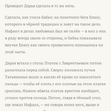
Приворот Дарья сделала в ту же ночь.
Сделала, как учила бабка: на похотного беса Енаху,
которого в чёрной традиции и зовут на такое дело.
Нафаил в делах любовных был не силён — в них у них
в роду всегда звали со стороны, и бабка показывала
внучке Енаху как своего привычного помощника по
этой части.
Дарья встала у стола. Платок с Лаврентьевым потом
разостлала перед собой. Сверху положила пучок
Татьяниных волос и каплю её крови из наколотого
пальца — чтобы её плоть с его плотью на этом платке
срослась. Ножом обвела платок крестом наоборот,
углами против солнца. Потом, глядя в тёмный угол,
где лежал Нафаил, — но говоря мимо него, выше и