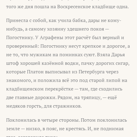
того же дня пошла на Воскресенское кладбище одна.
Принесла с собой, как учила бабка, дары не кому-
нибудь, а самому хозяину здешнего покоя —
Погостнику. У Аграфены этот расчёт был верный и
проверенный: Погостнику несут крепкое и дорогое, а
не то, что мужикам на поминках суют. Взяла Дарья
штоф хорошей казённой водки, пачку дорогих сигар,
которые Платон выписывал из Петербурга через
знакомого, и положила всё это под старой липой на
кладбищенском перекрёстке — там, где сходились
две главные дорожки. Рядом, на тряпицу, — ещё
медяков горсть, для стражников.
Поклонилась в четыре стороны. Потом поклонилась
земле — низко, в пояс, не крестясь. И, не поднимая
глаз, заговорила тихо: