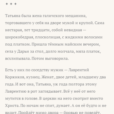
✦ ✦ ✦
Татьяна была жена галичского мещанина,
торговавшего у себя на дворе мукой и крупой. Сама
нестарая, лет тридцати, собой невидная —
широкобедрая, плосколицая, с жидкими волосами
под платком. Пришла тёмным майским вечером,
села у Дарьи за стол, долго молчала, мяла платок,
всхлипывала. Потом выговорила.
Есть у них по соседству мужик — Лаврентий
Коржиков, кузнец. Женат, двое детей, младшему два
года. И вот она, Татьяна, уж года полтора этому
Лаврентию в рот заглядывает. Всё у неё от него
мутится в голове. В церкви на него смотрит вместо
Христа. По ночам не спит, думает. А он её будто и не
видит. Пройдёт мимо двора — бровью не поведёт.