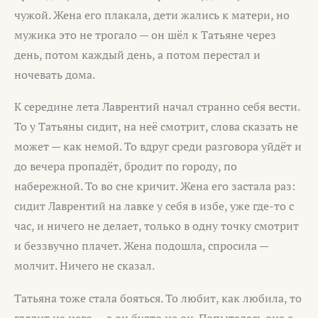
чужой. Жена его плакала, дети жались к матери, но
мужика это не трогало — он шёл к Татьяне через
день, потом каждый день, а потом перестал и
ночевать дома.
К середине лета Лаврентий начал странно себя вести.
То у Татьяны сидит, на неё смотрит, слова сказать не
может — как немой. То вдруг среди разговора уйдёт и
до вечера пропадёт, бродит по городу, по
набережной. То во сне кричит. Жена его застала раз:
сидит Лаврентий на лавке у себя в избе, уже где-то с
час, и ничего не делает, только в одну точку смотрит
и беззвучно плачет. Жена подошла, спросила —
молчит. Ничего не сказал.
Татьяна тоже стала бояться. То любит, как любила, то
глядит на него — а он будто не он. Попыталась она с