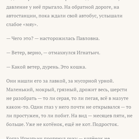
давление у неё прыгало. На обратной дороге, на
автостанции, пока ждали свой автобус, услышали
слабое «мяу».
— Чего это? — насторожилась Павловна.
— Ветер, верно, — отмахнулся Игнатьич.
— Какой ветер, дурень. Это кошка.
Они нашли его за лавкой, за мусорной урной.
Маленький, мокрый, грязный, дрожит весь, шерсти
не разобрать — то ли серая, то ли пегая, всё в мазуте
каком-то. Один глаз у него почти не открывался — то
ли простужен, то ли побит. На вид — месяцев пяти, не
больше. Уже не котёнок, ещё не кот. Подросток.
Когда Игнатьич протянул руку — котёнок не