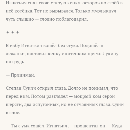
Игнатьич снял свою старую кепку, осторожно сгрёб в
неё котёнка. Тот не вырывался. Только мурлыкнул
чуть слышно — словно поблагодарил.
✦ ✦ ✦
В избу Игнатьич вошёл без стука. Подошёл к
лежанке, поставил кепку с котёнком прямо Лукичу
на грудь.
— Принимай.
Степан Лукич открыл глаза. Долго не понимал, что
перед ним. Потом разглядел — мокрый ком серой
шерсти, два испуганных, но не отчаянных глаза. Один
в гное.
— Ты с ума сошёл, Игнатьич, — прошептал он. — Куда