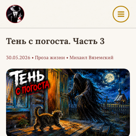
Перейти
к
содержимому
Тень с погоста. Часть 3
30.05.2026
•
Проза жизни
•
Михаил Вяземский