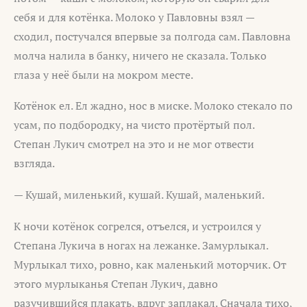
себя и для котёнка. Молоко у Павловны взял —
сходил, постучался впервые за полгода сам. Павловна
молча налила в банку, ничего не сказала. Только
глаза у неё были на мокром месте.
Котёнок ел. Ел жадно, нос в миске. Молоко стекало по
усам, по подбородку, на чисто протёртый пол.
Степан Лукич смотрел на это и не мог отвести
взгляда.
— Кушай, миленький, кушай. Кушай, маленький.
К ночи котёнок согрелся, отъелся, и устроился у
Степана Лукича в ногах на лежанке. Замурлыкал.
Мурлыкал тихо, ровно, как маленький моторчик. От
этого мурлыканья Степан Лукич, давно
разучившийся плакать, вдруг заплакал. Сначала тихо,