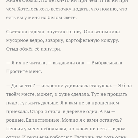
жизнь сломал. Но детки-то ни при чём. И ты ни при
чём. Хотелось хоть весточку подать, что помню, что
есть вы у меня на белом свете.
Светлана сидела, опустив голову. Она вспомнила
мусорное ведро, заварку, картофельную кожуру.
Стыд обжёг её изнутри.
— Я их не читала, — выдавила она. — Выбрасывала.
Простите меня.
— Да за что? — искренне удивилась старушка. — Я б на
твоём месте, может, и хуже сделала. Тут не прощать
надо, тут жить дальше. Я к вам не за прощением
приехала. Стара я стала, в деревне одна. А вы —
родные. Единственные. Можно я с вами останусь?
Пенсия у меня небольшая, но какая ни есть — в дом
отдам. И руки ещё работают. Глядишь, ты хоть одну