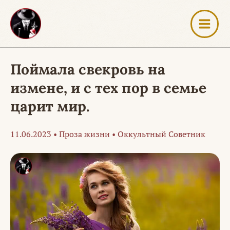
Перейти
к
содержимому
Поймала свекровь на
измене, и с тех пор в семье
царит мир.
11.06.2023
•
Проза жизни
•
Оккультный Советник