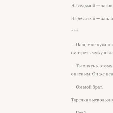
На седьмой — загов
На десятый — запла
* * *
— Паш, мне нужно к
смотреть мужу в гла
— Ты опять к этому
опасным. Он же не
— Он мой брат.
Тарелка выскользну
— Что?