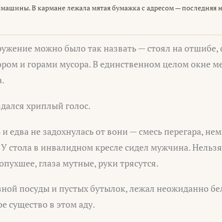
машины. В кармане лежала мятая бумажка с адресом — последняя 
ружение можно было так назвать — стоял на отшибе
ром и горами мусора. В единственном целом окне ме
.
здался хриплый голос.
 и едва не задохнулась от вони — смесь перегара, нем
У стола в инвалидном кресле сидел мужчина. Нельз
опухшее, глаза мутные, руки трясутся.
язной посуды и пустых бутылок, лежал неожиданно б
е существо в этом аду.