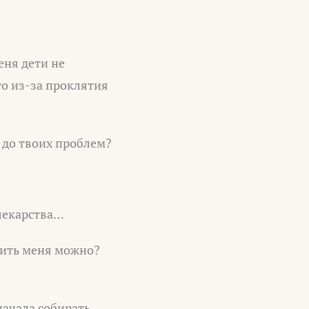
еня дети не
то из-за проклятия
 до твоих проблем?
 лекарства…
пить меня можно?
начала собирать