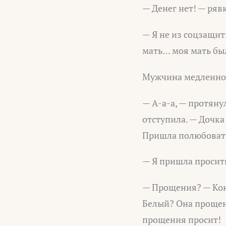
— Денег нет! — ряв
— Я не из соцзащит
мать… моя мать бы
Мужчина медленно п
— А-а-а, — протяну
отступила. — Дочка
Пришла полюбоватьс
— Я пришла просит
— Прощения? — Кон
Белый? Она прощени
прощения просит!