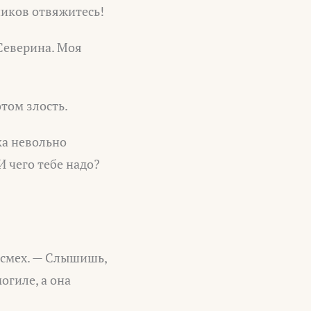
ников отвяжитесь!
 Северина. Моя
том злость.
ка невольно
 чего тебе надо?
 смех. — Слышишь,
огиле, а она