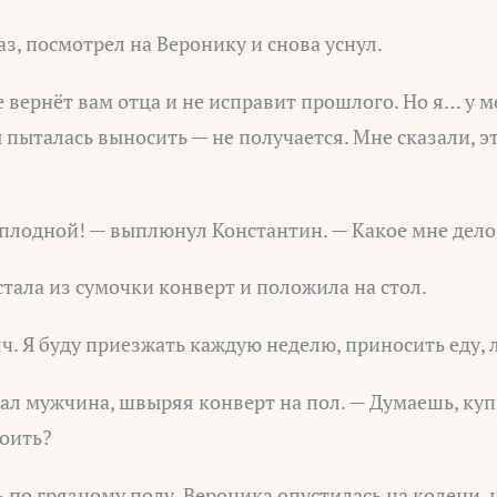
аз, посмотрел на Веронику и снова уснул.
не вернёт вам отца и не исправит прошлого. Но я… у м
пыталась выносить — не получается. Мне сказали, э
сплодной! — выплюнул Константин. — Какое мне дело
тала из сумочки конверт и положила на стол.
яч. Я буду приезжать каждую неделю, приносить еду,
рал мужчина, швыряя конверт на пол. — Думаешь, ку
коить?
 по грязному полу. Вероника опустилась на колени, 