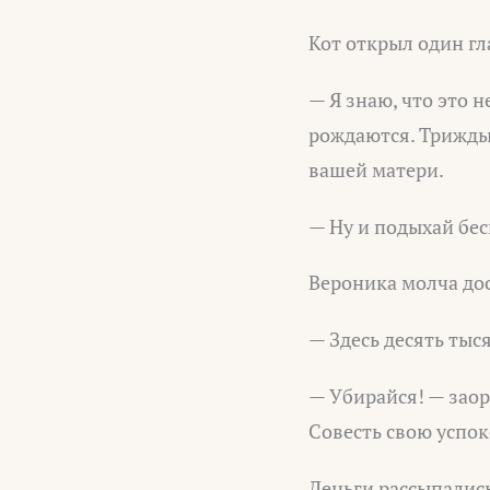
Кот открыл один гл
— Я знаю, что это 
рождаются. Трижды 
вашей матери.
— Ну и подыхай бе
Вероника молча дос
— Здесь десять тыс
— Убирайся! — зао
Совесть свою успо
Деньги рассыпались