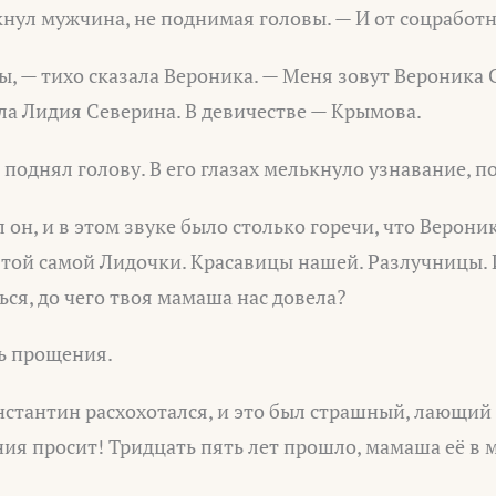
кнул мужчина, не поднимая головы. — И от соцработ
ы, — тихо сказала Вероника. — Меня зовут Вероника
ла Лидия Северина. В девичестве — Крымова.
однял голову. В его глазах мелькнуло узнавание, по
л он, и в этом звуке было столько горечи, что Верони
 той самой Лидочки. Красавицы нашей. Разлучницы. И
я, до чего твоя мамаша нас довела?
ь прощения.
стантин расхохотался, и это был страшный, лающий
я просит! Тридцать пять лет прошло, мамаша её в м