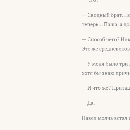
— Сводный брат. По 
теперь… Паша, я до
— Способ чего? Ник
Это же средневеков
— У меня было три 
хотя бы знаю причи
— И что же? Притащ
— Да.
Павел молча встал 