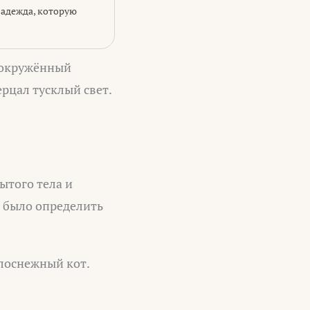
надежда, которую
, окружённый
рцал тусклый свет.
ытого тела и
я было определить
елоснежный кот.