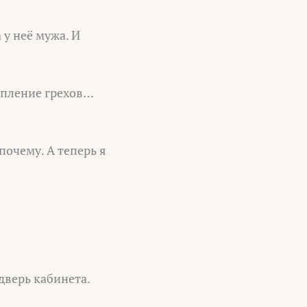
 у неё мужа. И
упление грехов…
почему. А теперь я
дверь кабинета.