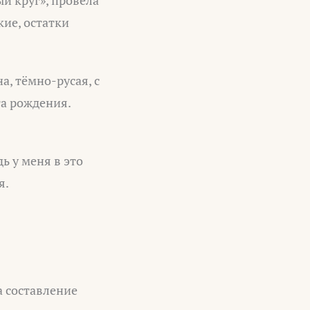
ый круг», провела
кие, остатки
, тёмно-русая, с
та рождения.
дь у меня в это
я.
а составление