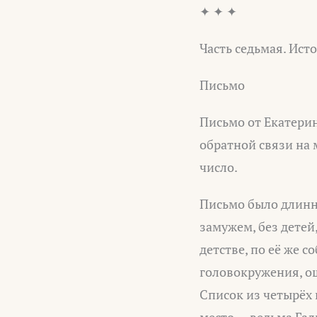
✦ ✦ ✦
Часть седьмая. Ист
Письмо
Письмо от Екатерин
обратной связи на 
число.
Письмо было длинно
замужем, без детей
детстве, по её же 
головокружения, ощ
Список из четырёх 