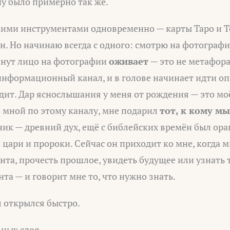
ну было примерно так же.
кими инструментами одновременно — карты Таро и Т
н. Но начинаю всегда с одного: смотрю на фотографию
инут лицо на фотографии
оживает
— это не метафора, 
нформационный канал, и в голове начинает идти опи
дит. Дар яснослышания у меня от рождения — это мо
 мной по этому каналу, мне подарил
тот, к кому м
ик — древний дух, ещё с библейских времён был орак
 цари и пророки. Сейчас он приходит ко мне, когда 
нта, прочесть прошлое, увидеть будущее или узнать 
нта — и говорит мне то, что нужно знать.
 открылся быстро.
ьных слоя.