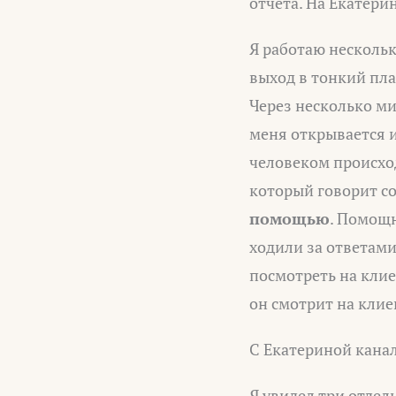
отчёта. На Екатери
Я работаю несколь
выход в тонкий пла
Через несколько м
меня открывается и
человеком происхо
который говорит со
помощью
. Помощн
ходили за ответами
посмотреть на клие
он смотрит на клие
С Екатериной канал
Я увидел три отдел