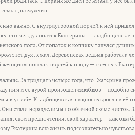
орчей родилась. С первых же дней её жизни у неё бы
 семью, на мужчин.
обенно важно. С внутриутробной порчей к ней пришё
дел его между лопаток Екатерины — кладбищенская 
енского пола. От лопаток к копчику тянулся длинн
ором этот дух лежал. Деревенская ведьма работала ч
й женщины пошла с порчей к плоду — то есть к Екате
 дальше. За тридцать четыре года, что Екатерина про
жду ним и её аурой произошёл
симбиоз
— подобно с
ся в утробе. Кладбищенская сущность вросла в её то
. Они стали неразделимы по обычной схеме чисток. 
ания, свои предпочтения, свой характер — как
она
бы
тому Екатерина всю жизнь подсознательно чувствова