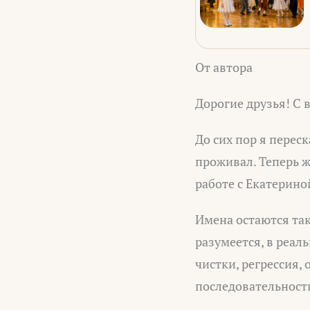
От автора
Дорогие друзья! С 
До сих пор я перес
проживал. Теперь ж
работе с Екатериной
Имена остаются так
разумеется, в реал
чистки, регрессия,
последовательности