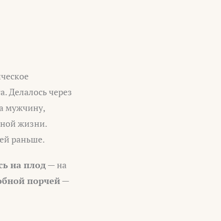
ическое
. Делалось через
а мужчину,
чной жизни.
тей раньше.
сь на плод
— на
обной порчей
—