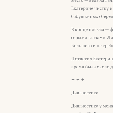
место — ведьма Гал
Екатерине чистку и
бабушкиных сбере
В конце письма — ф
серыми глазами. Ли
Большего и не треб
Я ответил Екатерине
время была около д
✦ ✦ ✦
Диагностика
Диагностика у меня