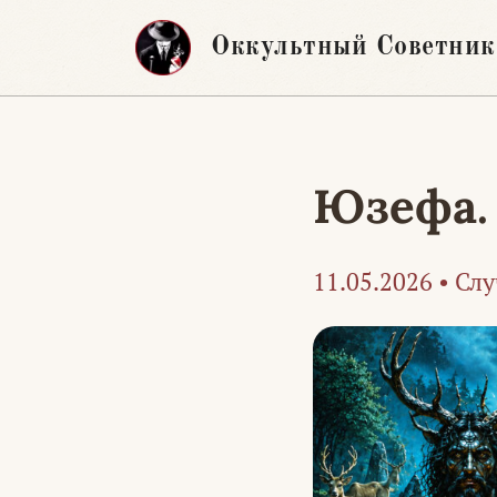
Перейти
Оккультный Советник
к
содержимому
Юзефа. 
11.05.2026
•
Слу