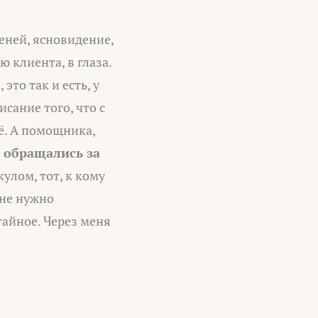
еней, ясновидение,
 клиента, в глаза.
это так и есть, у
сание того, что с
ё. А помощника,
ы обращались за
улом, тот, к кому
мне нужно
тайное. Через меня