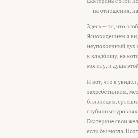
Екатерина с этой п
— на отношения, на
Здесь — то, что ос
Ясновидением я ви
неупокоенный дух ж
к кладбищу, на кот
могилу, и душа это
И вот, что я увидел
захребетником, ме
близнецам, сросшим
глубинных уровнях
Екатерине свои жел
если бы могла. Поэ