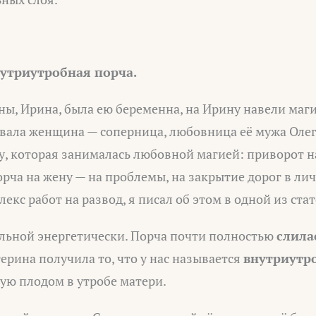
утриутробная порча.
ны, Ирина, была ею беременна, на Ирину навели маг
вала женщина — соперница, любовница её мужа Олега
у, которая занималась любовной магией: приворот н
порча на жену — на проблемы, на закрытие дорог в ли
екс работ на развод, я писал об этом в одной из ста
ильной энергетически. Порча почти полностью
слила
терина получила то, что у нас называется
внутриутр
ую плодом в утробе матери.