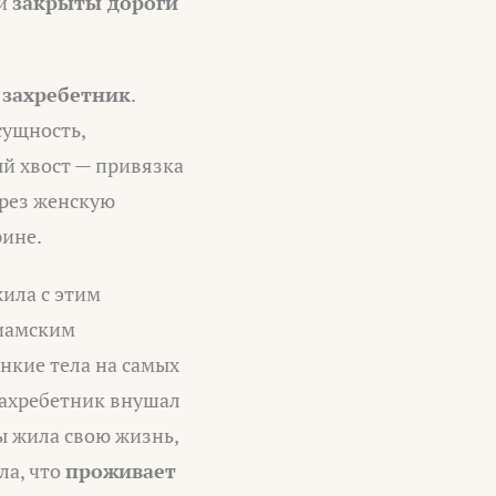
ли
закрыты дороги
л
захребетник
.
сущность,
ый хвост — привязка
ерез женскую
рине.
жила с этим
иамским
нкие тела на самых
Захребетник внушал
 жила свою жизнь,
ла, что
проживает