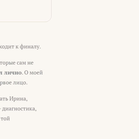
ходит к финалу.
оторые сам не
л лично
. О моей
ервое лицо.
мать Ирина,
— диагностика,
 той