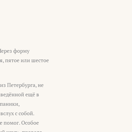
Через форму
я, пятое или шестое
из Петербурга, не
аведённой ещё в
 паники,
слух с собой.
е помог. Особое