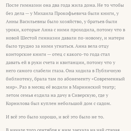
После гимназии она два года жила дома. Не то чтобы
без дела — у Михаила Прокофьевича были книги, у
Анны Васильевны было хозяйство, у братьев были
уроки, которые Анна с ними проходила, потому что в
новой Шестой гимназии давали по-новому, и матери
было трудно за ними угнаться. Анна вела отцу
конторские книги — отец с какого-то года стал
давать ей в руки счета и квитанции, потому что у
него самого слабели глаза. Она ходила в Публичную
библиотеку, брала там по абонементу «Современный
мир». Раз в месяц её водили в Мариинский театр;
летом семья ездила на дачу в Сиверскую, где у
Корнилова был куплен небольшой дом с садом.
И всё это было хорошо, и всё это было не то.
В начале того сентября к ним заехала на чай старая