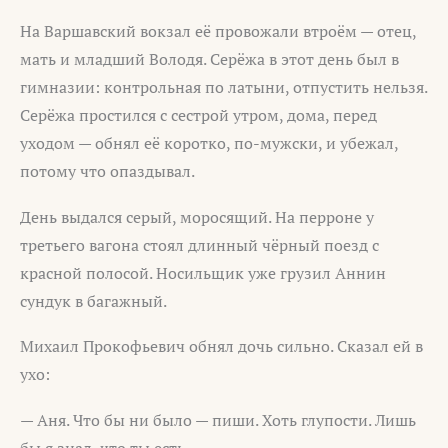
На Варшавский вокзал её провожали втроём — отец,
мать и младший Володя. Серёжа в этот день был в
гимназии: контрольная по латыни, отпустить нельзя.
Серёжа простился с сестрой утром, дома, перед
уходом — обнял её коротко, по-мужски, и убежал,
потому что опаздывал.
День выдался серый, моросящий. На перроне у
третьего вагона стоял длинный чёрный поезд с
красной полосой. Носильщик уже грузил Аннин
сундук в багажный.
Михаил Прокофьевич обнял дочь сильно. Сказал ей в
ухо:
— Аня. Что бы ни было — пиши. Хоть глупости. Лишь
бы я знал, что ты есть.