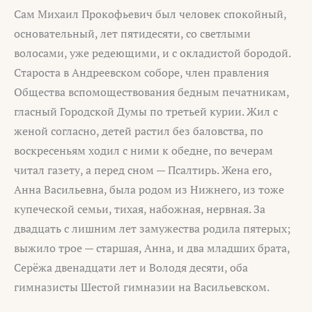
Сам Михаил Прокофьевич был человек спокойный,
основательный, лет пятидесяти, со светлыми
волосами, уже редеющими, и с окладистой бородой.
Староста в Андреевском соборе, член правления
Общества вспомоществования бедным печатникам,
гласный Городской Думы по третьей курии. Жил с
женой согласно, детей растил без баловства, по
воскресеньям ходил с ними к обедне, по вечерам
читал газету, а перед сном — Псалтирь. Жена его,
Анна Васильевна, была родом из Нижнего, из тоже
купеческой семьи, тихая, набожная, нервная. За
двадцать с лишним лет замужества родила пятерых;
выжило трое — старшая, Анна, и два младших брата,
Серёжа двенадцати лет и Володя десяти, оба
гимназисты Шестой гимназии на Васильевском.