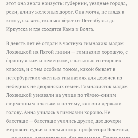
этот она знала наизусть: губернии, уездные города,
реки, длину железных дорог. Она могла, не глядя в
книгу, сказать, сколько вёрст от Петербурга до
Иркутска и где сходятся Кама и Волга.
В девять лет её отдали в частную гимназию мадам
Лохвицкой на Пятой линии — гимназию хорошую, с
французским и немецким, с латынью со старших
классов, и с тем особым тоном, какой бывает в
петербургских частных гимназиях для девочек из
небедных не дворянских семей. Гимназисток мадам
Лохвицкой узнавали на улице по тёмно-синим
форменным платьям и по тому, как они держали
голову. Анна училась в гимназии хорошо. Не
блестяще — блестяще учились другие, две дочери
мирового судьи и племянница профессора Бекетова,
— но ровно, основательно, без промахов. Лучше всего