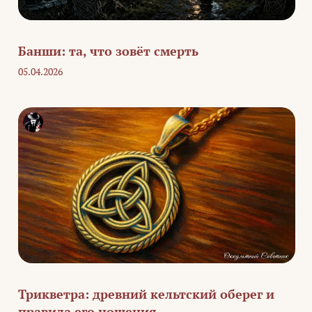
Банши: та, что зовёт смерть
05.04.2026
Трикветра: древний кельтский оберег и
правила его ношения