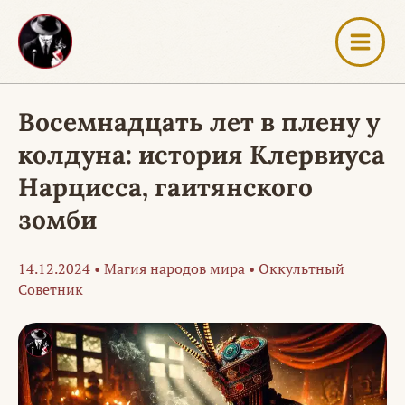
Перейти
к
содержимому
Восемнадцать лет в плену у
колдуна: история Клервиуса
Нарцисса, гаитянского
зомби
14.12.2024
•
Магия народов мира
•
Оккультный
Советник