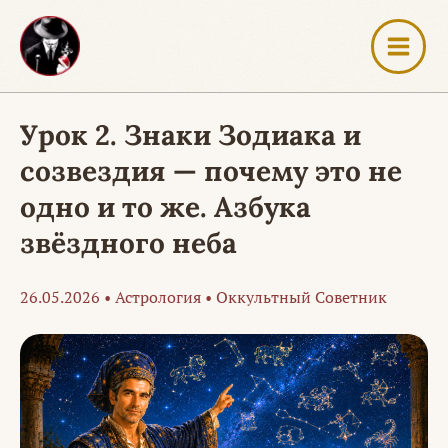
Перейти
к
содержимому
Урок 2. Знаки Зодиака и
созвездия — почему это не
одно и то же. Азбука
звёздного неба
26.05.2026
•
Астрология
•
Оккультный Советник