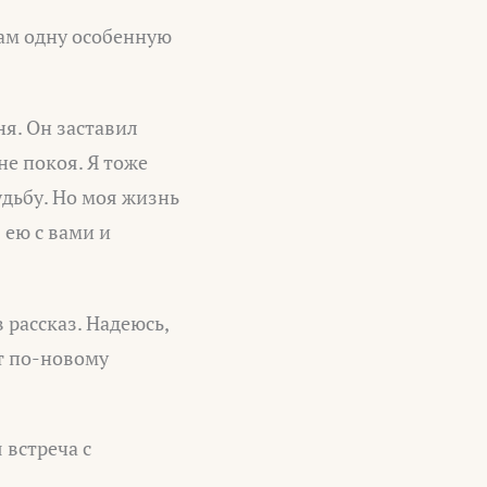
вам одну особенную
ня. Он заставил
не покоя. Я тоже
удьбу. Но моя жизнь
 ею с вами и
 рассказ. Надеюсь,
ит по-новому
 встреча с