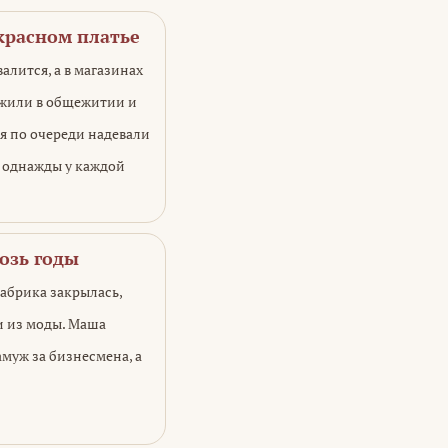
 красном платье
валится, а в магазинах
 жили в общежитии и
ня по очереди надевали
о однажды у каждой
озь годы
абрика закрылась,
и из моды. Маша
амуж за бизнесмена, а