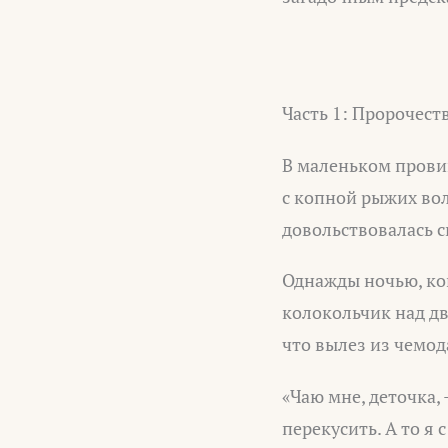
Часть 1: Пророчест
В маленьком провин
с копной рыжих вол
довольствовалась 
Однажды ночью, ког
колокольчик над д
что вылез из чемод
«Чаю мне, деточка, 
перекусить. А то я 