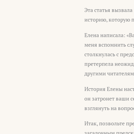
Эта статья вызвала
историю, которую 
Елена написала: «В
меня вспомнить слу
столкнулась с пред
претерпела неожида
другими читателям
История Елены наст
он затронет ваши с
взглянуть на вопро
Итак, позвольте пр
загадочным предск