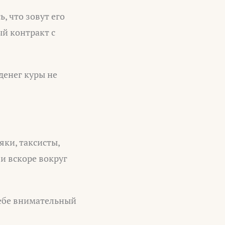
, что зовут его
ый контракт с
денег куры не
яки, таксисты,
 и вскоре вокруг
себе внимательный