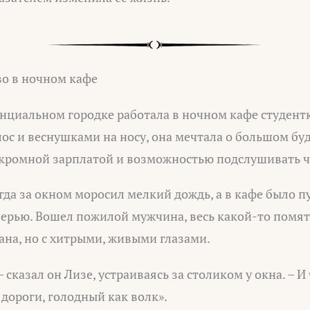
во в ночном кафе
циальном городке работала в ночном кафе студентк
ос и веснушками на носу, она мечтала о большом бу
скромной зарплатой и возможностью подслушивать ч
да за окном моросил мелкий дождь, а в кафе было пу
верью. Вошел пожилой мужчина, весь какой-то помят
ана, но с хитрыми, живыми глазами.
– сказал он Лизе, устраиваясь за столиком у окна. – 
с дороги, голодный как волк».