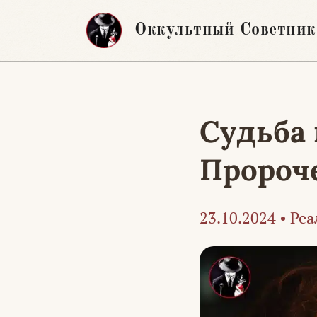
Перейти
Оккультный Советник
к
содержимому
Судьба 
Пророч
23.10.2024
•
Реа