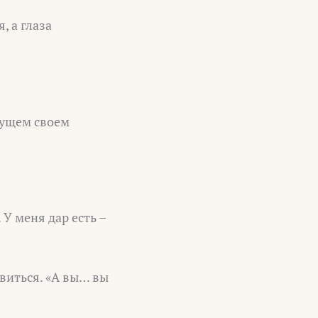
, а глаза
удущем своем
 У меня дар есть –
овиться. «А вы… вы