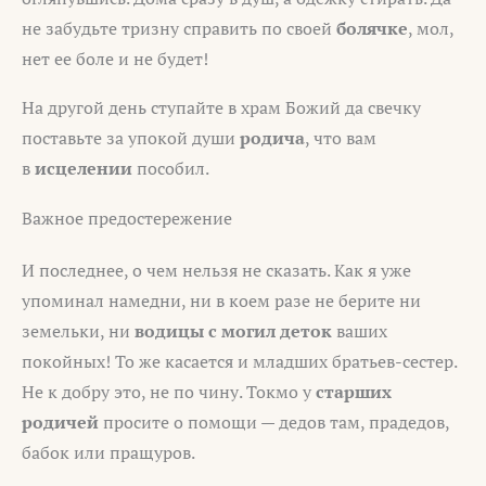
не забудьте тризну справить по своей
болячке
, мол,
нет ее боле и не будет!
На другой день ступайте в храм Божий да свечку
поставьте за упокой души
родича
, что вам
в
исцелении
пособил.
Важное предостережение
И последнее, о чем нельзя не сказать. Как я уже
упоминал намедни, ни в коем разе не берите ни
земельки, ни
водицы с могил деток
ваших
покойных! То же касается и младших братьев-сестер.
Не к добру это, не по чину. Токмо у
старших
родичей
просите о помощи — дедов там, прадедов,
бабок или пращуров.