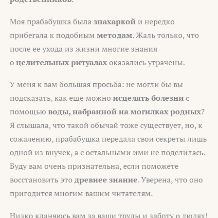
Моя прабабушка была
знахаркой
и нередко
прибегала к подобным
методам
. Жаль только, что
после ее ухода из жизни многие знания
о
целительных ритуалах
оказались утрачены.
У меня к вам большая просьба: не могли бы вы
подсказать, как еще можно
исцелять болезни
с
помощью
воды, набранной на могилках родных
?
Я слышала, что такой обычай тоже существует, но, к
сожалению, прабабушка передала свои секреты лишь
одной из внучек, а с остальными ими не поделилась.
Буду вам очень признательна, если поможете
восстановить это
древнее знание
. Уверена, что оно
пригодится многим вашим читателям.
Низко кланяюсь вам за ваши труды и заботу о людях!