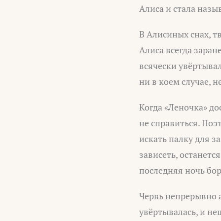
Алиса и стала назы
В Алисиных снах, т
Алиса всегда заран
всячески увёртывал
ни в коем случае, н
Когда «Леночка» до
не справиться. Поэ
искать палку для за
зависеть, останетс
последняя ночь бор
Червь непрерывно а
увёртывалась, и не