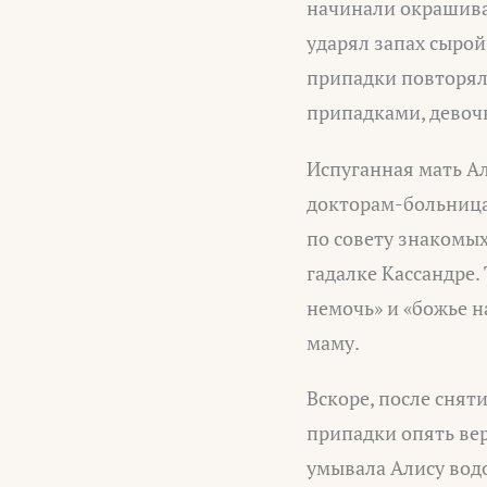
начинали окрашиват
ударял запах сырой
припадки повторяли
припадками, девоч
Испуганная мать Ал
докторам-больницам
по совету знакомых
гадалке Кассандре.
немочь» и «божье н
маму.
Вскоре, после снят
припадки опять вер
умывала Алису водо