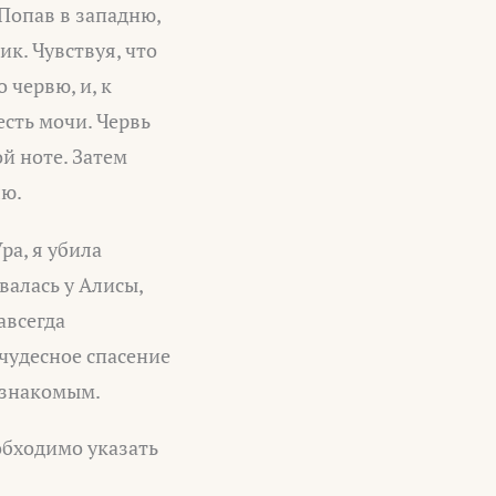
 Попав в западню,
к. Чувствуя, что
 червю, и, к
есть мочи. Червь
й ноте. Затем
лю.
ра, я убила
валась у Алисы,
авсегда
 чудесное спасение
м знакомым.
обходимо указать