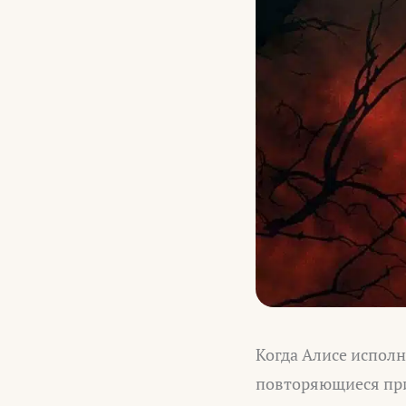
Когда Алисе исполн
повторяющиеся при