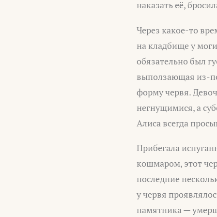
наказать её, броси
Через какое-то вре
на кладбище у моги
обязательно был гу
выползающая из-по
форму червя. Девоч
негнущимися, а суб
Алиса всегда просы
Прибегала испуганн
кошмаром, этот чер
последние нескольк
у червя проявлялос
памятника — умерше