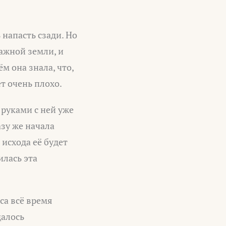
 напасть сзади. Но
ажной земли, и
м она знала, что,
ет очень плохо.
 руками с ней уже
азу же начала
 исхода её будет
илась эта
са всё время
далось