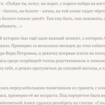
: «Пойди ты, испуг, на порог, с порога пойди на вос
 – болото, на болоте – кочка, на той кочке сидит чёрт
в болото топкое унесёт. Там ему быть, там поживать,
 забывать…»
ой истории был ещё один важный момент, о котором 
вала. Примерно за несколько месяцев до этих событ
тра Веры Петровны, и девочку впервые взяли на пох
шись среди скорбящей толпы родственников и знаком
у себе, и решил прогуляться до соседней могилы, а з
алась перед небольшим памятником из гранита, с и
ки, примерно её же возраста. Под портретом была 
юбопытной Алисе удалось разобрать по слогам: «Спи