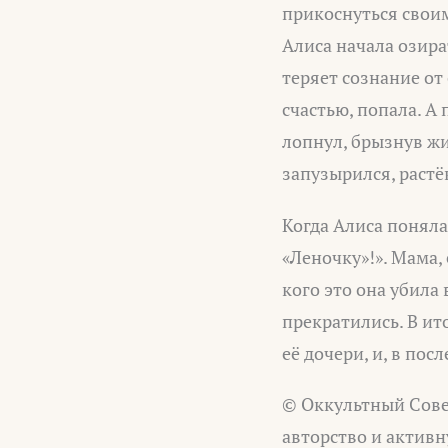
прикоснуться своим
Алиса начала озира
теряет сознание от 
счастью, попала. А 
лопнул, брызнув жи
запузырился, растё
Когда Алиса поняла,
«Леночку»!». Мама,
кого это она убила
прекратились. В ит
её дочери, и, в по
© Оккультный Сове
авторство и активн