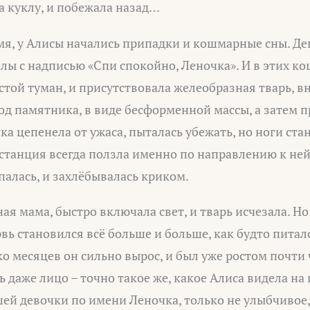
ла куклу, и побежала назад…
мя, у Алисы начались припадки и кошмарные сны. Де
лы с надписью «Спи спокойно, Леночка». И в этих к
стой туман, и присутствовала желеобразная тварь, в
д памятника, в виде бесформенной массы, а затем
ка цепенела от ужаса, пыталась убежать, но ноги ст
станция всегда ползла именно по направлению к ней
палась, и захлёбывалась криком.
ая мама, быстро включала свет, и тварь исчезала. Н
вь становился всё больше и больше, как будто питалс
о месяцев он сильно вырос, и был уже ростом почти ч
ь даже лицо – точно такое же, какое Алиса видела н
й девочки по имени Леночка, только не улыбчивое, 