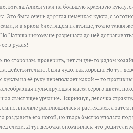
апно, взгляд Алисы упал на большую красивую куклу, 
а. Это была очень дорогая немецкая кукла, с золот
ами, и в ярком блестящем платьице, точно такая же,
. Но Наташа никому не разрешала до неё дотрагиватьс
её в руках!
 по сторонам, проверить, нет ли где-то рядом хозяй
кла, действительно, была чудо, как хороша. Но тут де
 с куклы на её руку переползает какой — то противны
 желеобразная пульсирующая масса серого цвета, по
вшая свистящее урчание. Вскрикнув, девочка стряхну
а землю, вначале расплющилась и растеклась, а затем,
ела раздавить его ногой, но тварь быстро уползла под
лед слизи. И тут девочка опомнилась, что родители м