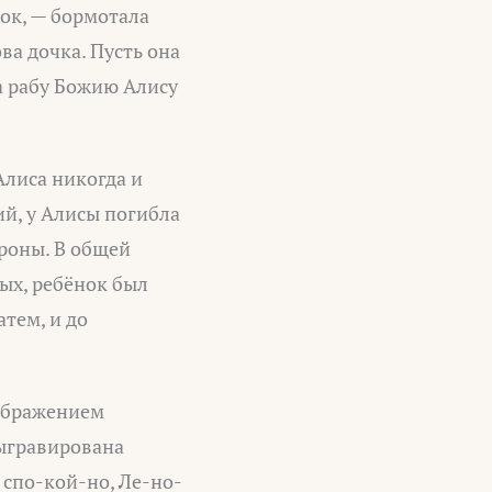
ток, — бормотала
ова дочка. Пусть она
 а рабу Божию Алису
Алиса никогда и
ий, у Алисы погибла
ороны. В общей
ых, ребёнок был
атем, и до
зображением
выгравирована
 спо-кой-но, Ле-но-