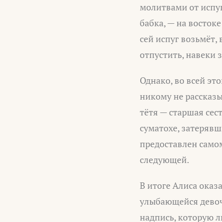
молитвами от испуга
бабка, — на востоке
сей испуг возьмёт, 
отпустить, навеки
Однако, во всей эт
никому не рассказы
тётя — старшая сес
суматохе, затеряв
предоставлен самом
следующей.
В итоге Алиса оказ
улыбающейся девоч
надпись, которую л