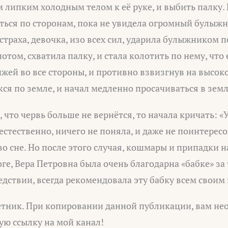
 липким холодным телом к её руке, и выбить палку.
ться по сторонам, пока не увидела огромный булыжни
страха, девочка, изо всех сил, ударила булыжником по
потом, схватила палку, и стала колотить по нему, что 
жей во все стороны, и противно взвизгнув на высоко
кся по земле, и начал медленно просачиваться в зем
 что червь больше не вернётся, то начала кричать: «У
 естественно, ничего не поняла, и даже не поинтересо
 во сне. Но после этого случая, кошмары и припадки н
оге, Вера Петровна была очень благодарна «бабке» за
следствии, всегда рекомендовала эту бабку всем свои
тник. При копировании данной публикации, вам не
ую ссылку на мой канал!