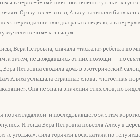
ься в черно-белый цвет, постепенно утопая в густом
 земли. Сразу после этого, Алису начинали бить кон
сь с периодичностью два раза в неделю, а в переры
ку мучили ночные кошмары.
исы, Вера Петровна, сначала «таскала» ребёнка по 
, а затем, не дождавшись от них помощи, — по святы
, Вера Петровна сводила дочь в эзотерический салон
 Там Алиса услышала странные слова: «погостная пор
аказание». Она не знала значения этих слов, но видел
ия порчи гадалкой, и последовавшего за этим коротк
нулись. И тогда Вера Петровна повезла Алису в дерев
й «с уголька», лила горячий воск, катала по телу яй