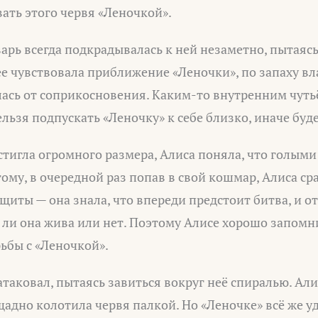
вать этого червя «Леночкой».
варь всегда подкрадывалась к ней незаметно, пытаясь
ее чувствовала приближение «Леночки», по запаху вл
ась от соприкосновения. Каким-то внутренним чутьё
ельзя подпускать «Леночку» к себе близко, иначе буд
стигла огромного размера, Алиса поняла, что голыми
тому, в очередной раз попав в свой кошмар, Алиса ср
щиты — она знала, что впереди предстоит битва, и от
я ли она жива или нет. Поэтому Алисе хорошо запомн
ьбы с «Леночкой».
таковал, пытаясь завиться вокруг неё спиралью. Али
щадно колотила червя палкой. Но «Леночке» всё же у