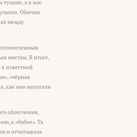
 тумане, а в нос
вульсии. Обычно
вах между
многочисленным
м местам. В итоге,
, к известной
ча», «чёрная
а, как они напугали
ого облегчения,
ню, к «бабке». Та
цом и отчитывала