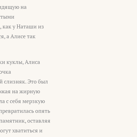
сидящую на
истыми
 как у Наташи из
я, а Алисе так
ки куклы, Алиса
вочка
й слизняк. Это был
хожая на жирную
ла с себя мерзкую
 превратилась опять
 памятник, оставляя
огут хватиться и