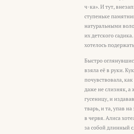
ч-ка». И тут, внез
ступеньке памятник
натуральными волос
их детского садика
хотелось подержать 
Быстро оглянувшись
взяла её в руки. Ку
почувствовала, как
даже не слизняк, а
гусеницу, и издава
тварь, и та, упав н
в червя. Алиса хот
за собой длинный с