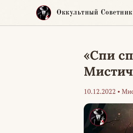
Перейти
Оккультный Советник
к
содержимому
«Спи сп
Мистич
10.12.2022
•
Мис