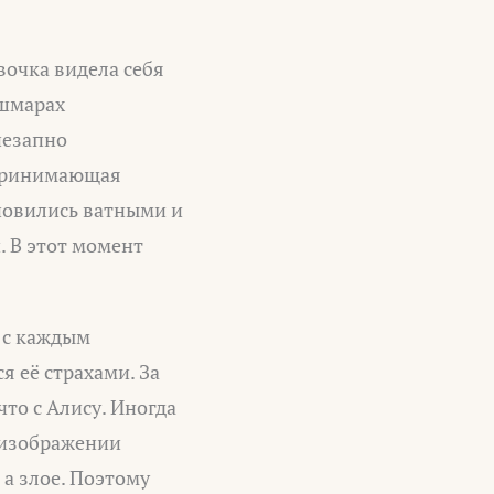
вочка видела себя
ошмарах
незапно
 принимающая
ановились ватными и
. В этот момент
о с каждым
я её страхами. За
то с Алису. Иногда
а изображении
а злое. Поэтому