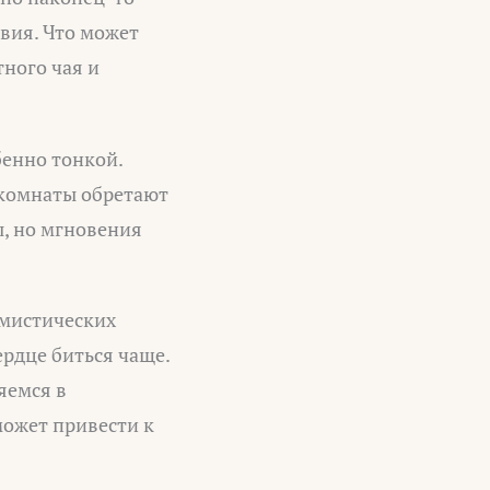
твия. Что может
тного чая и
бенно тонкой.
 комнаты обретают
ы, но мгновения
 мистических
ердце биться чаще.
яемся в
может привести к