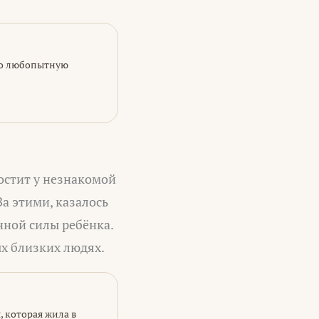
ьно любопытную
остит у незнакомой
а этими, казалось
ной силы ребёнка.
ых близких людях.
, которая жила в