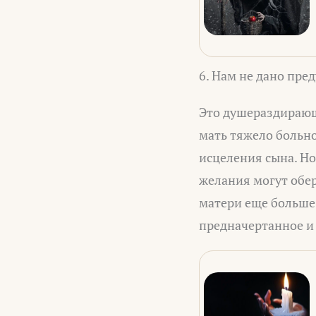
6. Нам не дано пре
Это душераздирающ
мать тяжело больн
исцеления сына. Но
желания могут обе
матери еще больше 
предначертанное и