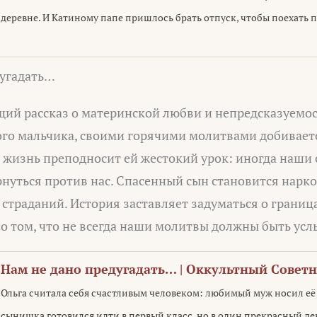
деревне. И Катиному папе пришлось брать отпуск, чтобы поехать
дугадать…
ий рассказ о материнской любви и непредсказуемост
ого мальчика, своими горячими молитвами добивает
 жизнь преподносит ей жестокий урок: иногда наши
рнуться против нас. Спасенный сын становится нарк
страданий. История заставляет задуматься о границ
 о том, что не всегда наши молитвы должны быть ус
Нам не дано предугадать… | Оккультный Совет
Ольга считала себя счастливым человеком: любимый муж носил её 
сынишка готовился идти в первый класс, но в один прекрасный де