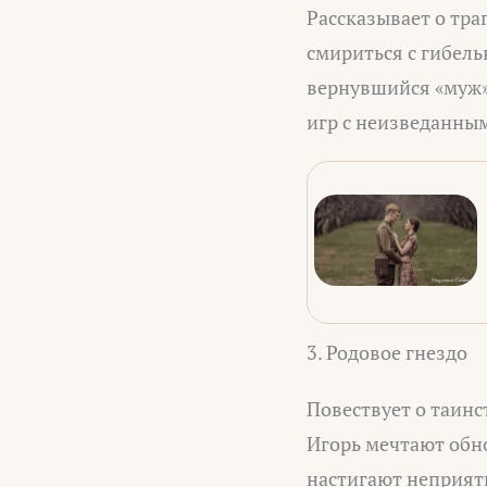
Рассказывает о тра
смириться с гибель
вернувшийся «муж» 
игр с неизведанным
3. Родовое гнездо
Повествует о таинс
Игорь мечтают обно
настигают неприят