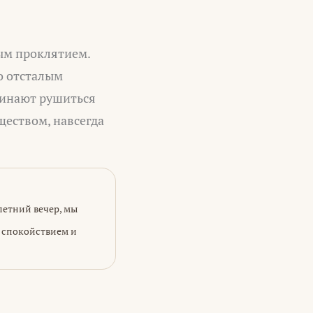
ым проклятием.
о отсталым
чинают рушиться
ществом, навсегда
летний вечер, мы
ь спокойствием и