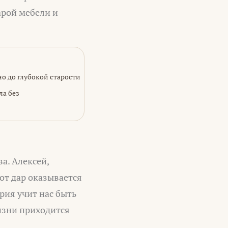
арой мебели и
но до глубокой старости
ла без
а. Алексей,
тот дар оказывается
рия учит нас быть
изни приходится