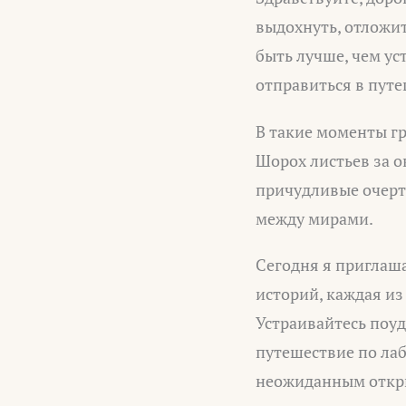
выдохнуть, отложит
быть лучше, чем ус
отправиться в пут
В такие моменты г
Шорох листьев за о
причудливые очерта
между мирами.
Сегодня я приглаш
историй, каждая из
Устраивайтесь поуд
путешествие по лаб
неожиданным откр