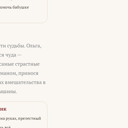
 помочь бабушке
и судьбы. Ольга,
ся чуда —
 самые страстные
оманом, принося
ах вмешательства в
лышаны.
ник
на руках, прелестный
нь всё