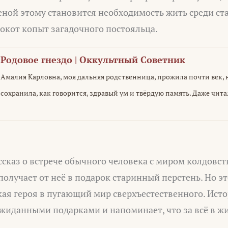
еной этому становится необходимость жить среди ст
окот копыт загадочного постояльца.
Родовое гнездо | Оккультный Советник
Амалия Карловна, моя дальняя родственница, прожила почти век, 
сохранила, как говорится, здравый ум и твёрдую память. Даже чита
каз о встрече обычного человека с миром колдовств
получает от неё в подарок старинный перстень. Но э
ая героя в пугающий мир сверхъестественного. Исто
жиданными подарками и напоминает, что за всё в ж