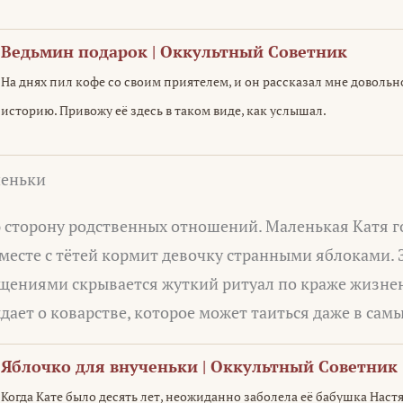
Ведьмин подарок | Оккультный Советник
На днях пил кофе со своим приятелем, и он рассказал мне довол
историю. Привожу её здесь в таком виде, как услышал.
ченьки
 сторону родственных отношений. Маленькая Катя г
месте с тётей кормит девочку странными яблоками. З
щениями скрывается жуткий ритуал по краже жизнен
ает о коварстве, которое может таиться даже в сам
Яблочко для внученьки | Оккультный Советник
Когда Кате было десять лет, неожиданно заболела её бабушка Настя