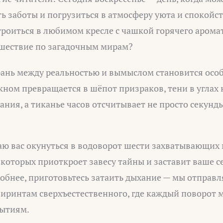
ь заботы и погрузиться в атмосферу уюта и спокойс
троиться в любимом кресле с чашкой горячего арома
ешествие по загадочным мирам?
рань между реальностью и вымыслом становится осо
кном превращается в шёпот призраков, тени в углах
ния, а тиканье часов отсчитывает не просто секунд
аю вас окунуться в водоворот шести захватывающих
 которых приоткроет завесу тайны и заставит ваше с
обнее, приготовьтесь затаить дыхание — мы отправл
иринтам сверхъестественного, где каждый поворот 
ытиям.