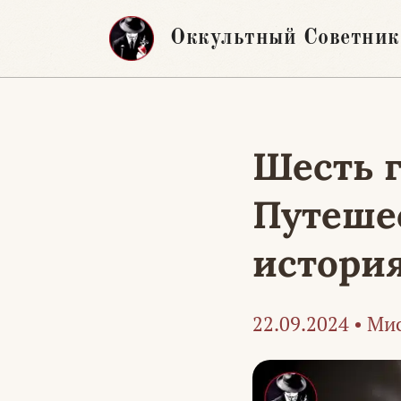
Перейти
Оккультный Советник
к
содержимому
Шесть г
Путеше
истори
22.09.2024
•
Мис