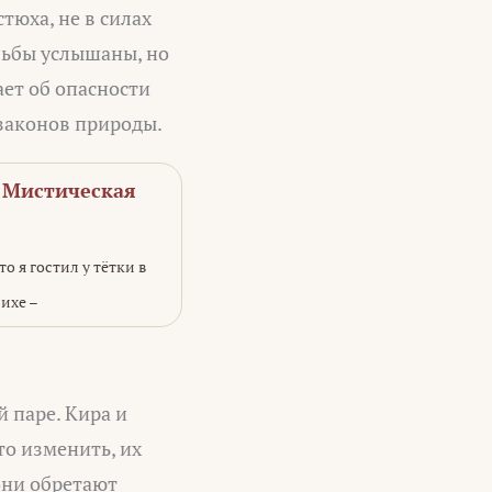
тюха, не в силах
льбы услышаны, но
ет об опасности
 законов природы.
. Мистическая
о я гостил у тётки в
ихе –
 паре. Кира и
то изменить, их
они обретают