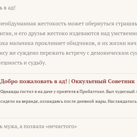
 в ад!
к необдуманная жестокость может обернуться страшн
иган, и его друзья жестоко издеваются над умственн
шка мальчика проклинает обидчиков, и их жизни на
нису же суждено пережить встречу с демоническим су
ешность и судьбу.
Добро пожаловать в ад! | Оккультный Советник
Однажды гостил я на даче у приятеля в Прибалтике. Был чудесный 
сидели на веранде, охлаждаясь после дневной жары. Наслаждалис
ь мужа, а позвала «нечистого»