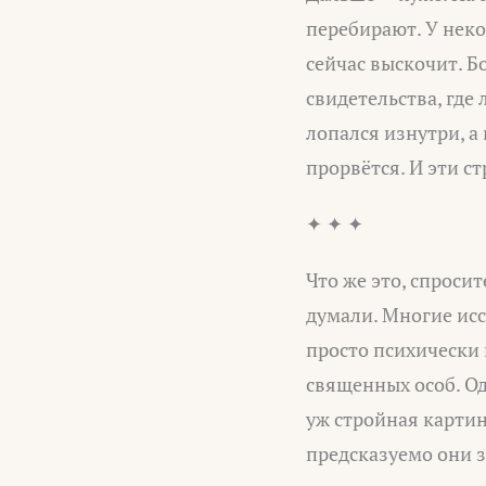
перебирают. У неко
сейчас выскочит. Б
свидетельства, где
лопался изнутри, а 
прорвётся. И эти ст
✦ ✦ ✦
Что же это, спроси
думали. Многие исс
просто психически
священных особ. Од
уж стройная картин
предсказуемо они 