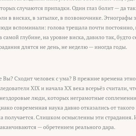
торых случаются припадки. Один глаз болит — да так,
оли в висках, в затылке, в позвоночнике. Этнографы
 люди вспоминали: голова трещала почти постоянно,
в самой глубине, на уровне виска, давило так, будто 
радания длятся не день, не неделю — иногда годы.
те Вы? Сходит человек с ума? В прежние времена этн
ледователи XIX и начала XX века всерьёз считали, ч
 нездоровые люди, которых неграмотные соплеменни
нако современная наука давно отказались от такого
а получается. Слишком осмысленны эти страдания. 
заканчиваются — обретением реального дара.