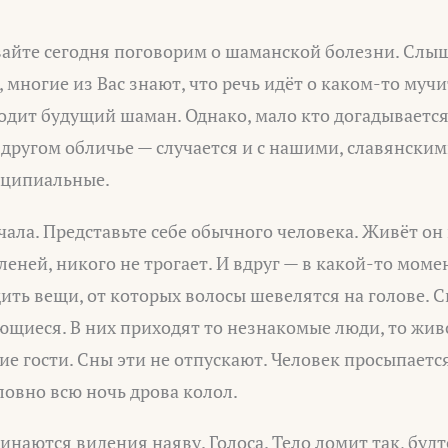
вайте сегодня поговорим о шаманской болезни. Слы
многие из Вас знают, что речь идёт о каком-то муч
одит будущий шаман. Однако, мало кто догадывается
 другом обличье — случается и с нашими, славянски
нципиальные.
чала. Представьте себе обычного человека. Живёт он 
леней, никого не трогает. И вдруг — в какой-то моме
ть вещи, от которых волосы шевелятся на голове. С
ющиеся. В них приходят то незнакомые люди, то жив
е гости. Сны эти не отпускают. Человек просыпается
ловно всю ночь дрова колол.
инаются видения наяву. Голоса. Тело ломит так, будт