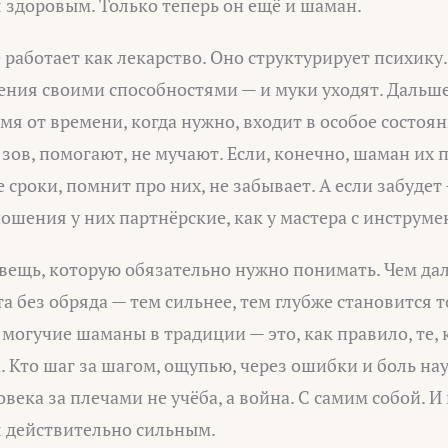
 здоровым. Только теперь он ещё и шаман.
 работает как лекарство. Оно структурирует психику
ения своими способностями — и муки уходят. Дальш
мя от времени, когда нужно, входит в особое состоян
 зов, помогают, не мучают. Если, конечно, шаман их 
сроки, помнит про них, не забывает. А если забудет 
ошения у них партнёрские, как у мастера с инструме
вещь, которую обязательно нужно понимать. Чем да
 без обряда — тем сильнее, тем глубже становится то
могучие шаманы в традиции — это, как правило, те, 
а. Кто шаг за шагом, ощупью, через ошибки и боль на
ловека за плечами не учёба, а война. С самим собой.
я действительно сильным.