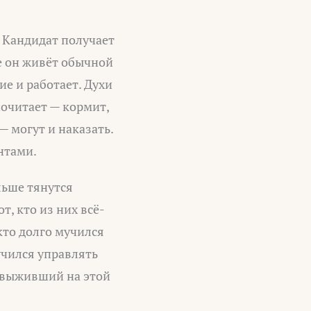
. Кандидат получает
е он живёт обычной
ие и работает. Духи
почитает — кормит,
— могут и наказать.
нтами.
льше тянутся
т, кто из них всё-
кто долго мучился
учился управлять
 И выживший на этой