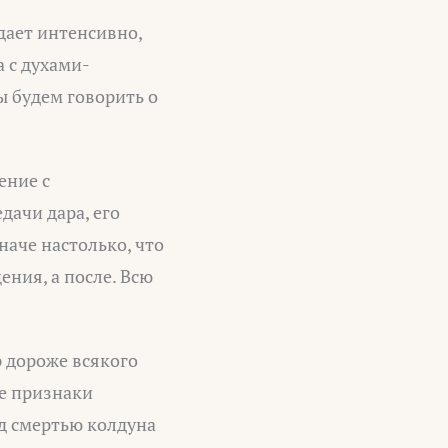
дает интенсивно,
а с духами-
 будем говорить о
ение с
дачи дара, его
наче настолько, что
ения, а после. Всю
р дороже всякого
ие признаки
ед смертью колдуна