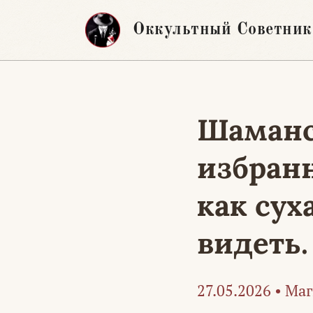
Перейти
Оккультный Советник
к
содержимому
Шаманс
избранн
как сух
видеть.
27.05.2026
•
Маг