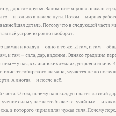
ину, дорогие друзья. Запомните хорошо: шаман стра
лго — и только в начале пути. Потом — мирная работ
важнейшая деталь. Потому что в следующей части мы
 там всё устроено ровно наоборот.
о шаман и колдун — одно и то же. И там, и там — общ
ам, и там — сила, дар, видения. Однако традиция пере
 ним — у нас, в славянских землях, устроена иначе. И
отличие от сибирского шамана, мучается не до посвящ
рти. А иногда — и после неё.
й части. О том, почему наш колдун платит за свой да
учение силы у нас часто бывает случайным — и как
ека, в которого «прилипла» чужая сила. Почему пер