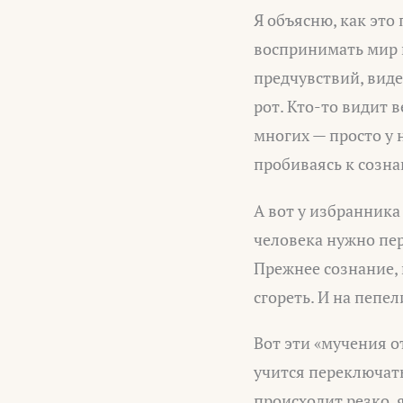
Я объясню, как это 
воспринимать мир н
предчувствий, виде
рот. Кто-то видит в
многих — просто у 
пробиваясь к созн
А вот у избранника 
человека нужно пер
Прежнее сознание,
сгореть. И на пепел
Вот эти «мучения о
учится переключать
происходит резко, я