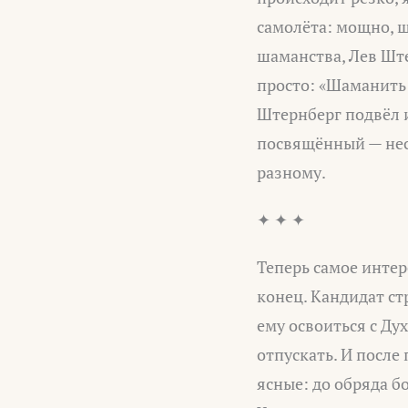
самолёта: мощно, ш
шаманства, Лев Ште
просто: «Шаманить 
Штернберг подвёл и
посвящённый — несё
разному.
✦ ✦ ✦
Теперь самое интер
конец. Кандидат с
ему освоиться с Дух
отпускать. И посл
ясные: до обряда б