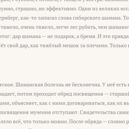
умно, страшно, но эффективно. Один из великих ис
рнберг, как-то записал слова сибирского шамана. То
тяжело, очень тяжело, легче лес рубить, чем шаманит
тог: дар шамана — не подарок, а бремя. И это правд
т свой дар, как тяжёлый мешок за плечами. Только 
есное. Шаманская болезнь не бесконечна. У неё есть 
традает, потом проходит обряд посвящения — старш
ами, объясняет, как с ними договариваться, как их в
е посвящения мучения отступают. Свидетельства сам
олело всё, что только можно. После обряда — словно 