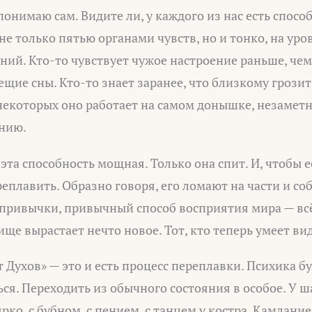
понимаю сам. Видите ли, у каждого из нас есть спосо
е только пятью органами чувств, но и тонко, на ур
ний. Кто-то чувствует чужое настроение раньше, чем
ещие сны. Кто-то знает заранее, что близкому грозит 
некоторых оно работает на самом донышке, незаметн
анию.
эта способность мощная. Только она спит. И, чтобы е
еплавить. Образно говоря, его ломают на части и со
 привычки, привычный способ восприятия мира — вс
ище вырастает нечто новое. Тот, кто теперь умеет ви
т Духов» — это и есть процесс переплавки. Психика 
ся. Переходить из обычного состояния в особое. У ш
рко, с бубном, с пением, с танцем у костра. Камлание