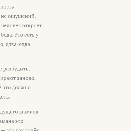
бность
овне ощущений,
 человек откроет
беда. Это есть у
о, едва-едва
ё разбудить,
бирают заново.
ё это должно
деть.
будущего шамана
амана это
 — это как взлёт