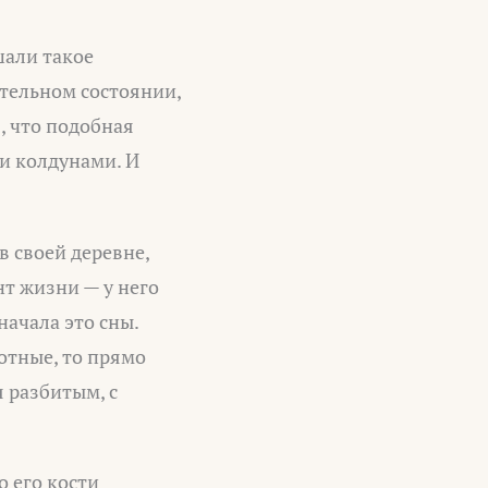
шали такое
ительном состоянии,
, что подобная
ми колдунами. И
в своей деревне,
нт жизни — у него
начала это сны.
отные, то прямо
 разбитым, с
о его кости