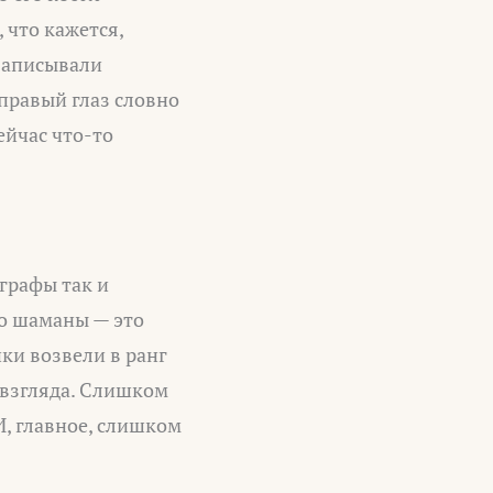
 что кажется,
 записывали
 правый глаз словно
сейчас что-то
ографы так и
то шаманы — это
ки возвели в ранг
 взгляда. Слишком
И, главное, слишком