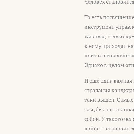
Человек становится
То есть посвящение
инструмент управл
жизнью, только вре
к нему приходят на
поит в назначенные 
Однако в целом отн
И ещё одна важная 
страдания кандидата
таки вышел. Самые 
сам, без наставник
собой. У такого че
войне — становитс