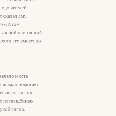
следователей
т сказал ему
ь». А сам
а. Любой настоящий
нести его умеют по-
начало и есть
ий шаман помогает
ызывать, как их
их посвящённых
рукой сняло.