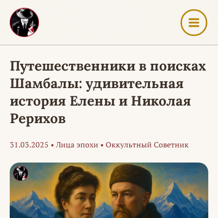
Перейти
к
содержимому
Путешественники в поисках
Шамбалы: удивительная
история Елены и Николая
Рерихов
31.03.2025
•
Лица эпохи
•
Оккультный Советник