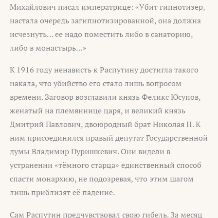
Михайлович писал императрице: «Убит гипнотизер,
настала очередь загипнотизированной, она должна
исчезнуть… ее надо поместить либо в санаторию,
либо в монастырь…»
К 1916 году ненависть к Распутину достигла такого
накала, что убийство его стало лишь вопросом
времени. Заговор возглавили князь Феликс Юсупов,
женатый на племяннице царя, и великий князь
Дмитрий Павлович, двоюродный брат Николая II. К
ним присоединился правый депутат Государственной
думы Владимир Пуришкевич. Они видели в
устранении «тёмного старца» единственный способ
спасти монархию, не подозревая, что этим шагом
лишь приблизят её падение.
Сам Распутин предчувствовал свою гибель. За месяц