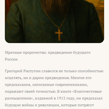
Мрачные пророчества: предвидение будущего
России
Григорий Распутин славился не только способностью
исцелять, но и даром предвидения. Многие его
предсказания, записанные современниками,
поражают своей точностью. В книге «Благочестивые
размышления», изданной в 1912 году, он предсказал
будущие войны и революции, которые потрясут