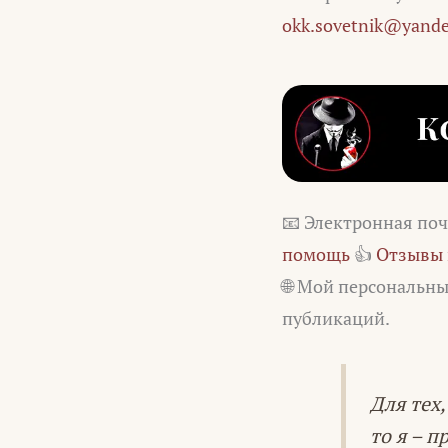
okk.sovetnik@yande
📧 Электронная по
помощь
👍
Отзывы 
🌐 Мой персональн
публикаций.
Для тех,
то я – 