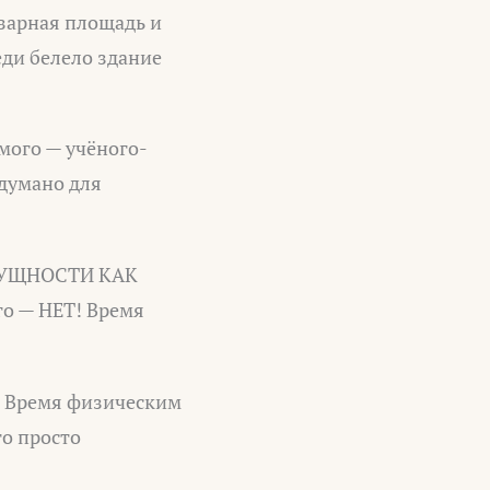
азарная площадь и
еди белело здание
мого — учёного-
идумано для
й СУЩНОСТИ КАК
го — НЕТ! Время
ы Время физическим
то просто