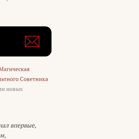
Магическая
ьтного Советника
ми новых
нал впервые,
м,