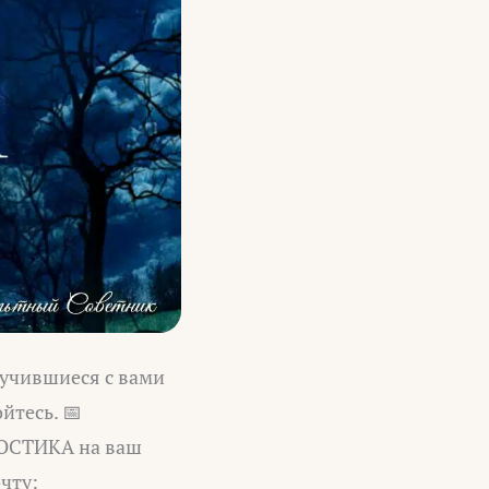
чившиеся с вами
йтесь. 📅
НОСТИКА на ваш
чту: