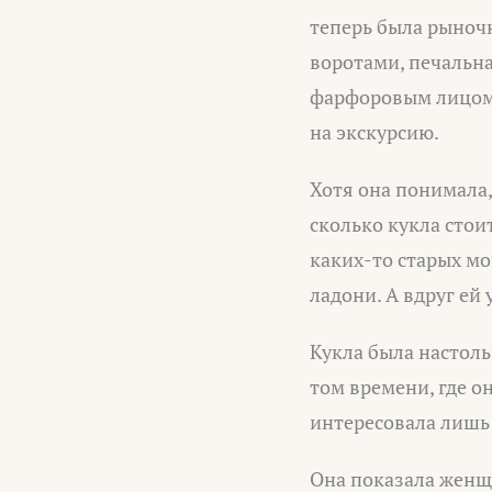
теперь была рыночн
воротами, печальна
фарфоровым лицом. 
на экскурсию.
Хотя она понимала, 
сколько кукла стои
каких-то старых мо
ладони. А вдруг ей 
Кукла была настоль
том времени, где о
интересовала лишь 
Она показала женщи