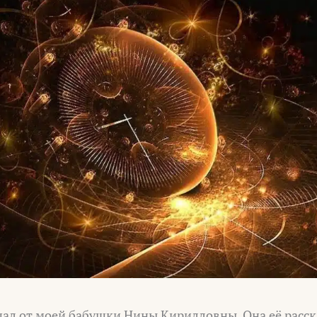
шал от моей бабушки Нины Кирилловны. Она её расск