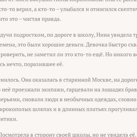
о-то верил, а кто-то – улыбался и относился скепти
что это – чистая правда.
удучи подростком, по дороге в школу, Нина увидела 
времена, это были хорошие деньги. Девочка быстро сх
роверить, не заметил ли это кто-то ещё. Но никого в
сь нечто, поразившее её.
енилось. Она оказалась в старинной Москве, на доро
неё проезжали экипажи, гарцевали на лошадях брав
перьями, сновали люди в необычных одеждах, словно
ирокополых шляпах и в длинных платьях прогуливал
онтики.
Посмотрела в сторону своей школы, но не увидела её