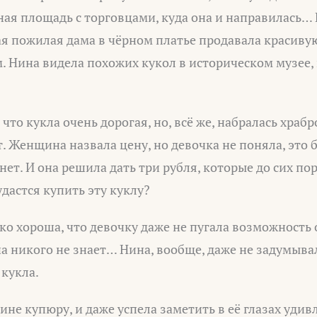
ая площадь с торговцами, куда она и направилась… Н
я пожилая дама в чёрном платье продавала красивую
Нина видела похожих кукол в историческом музее, к
что кукла очень дорогая, но, всё же, набралась храбр
т. Женщина назвала цену, но девочка не поняла, это
нет. И она решила дать три рубля, которые до сих по
удастся купить эту куклу?
ко хороша, что девочку даже не пугала возможность о
на никого не знает… Нина, вообще, даже не задумывал
кукла.
не купюру, и даже успела заметить в её глазах удив