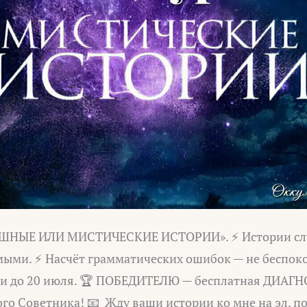
ШНЫЕ ИЛИ МИСТИЧЕСКИЕ ИСТОРИИ». ⚡ Истории слу
ыми. ⚡ Насчёт грамматических ошибок — не беспоко
ии до 20 июля. 🏆 ПОБЕДИТЕЛЮ — бесплатная ДИАГ
го Советника! 📧 Жду ваши истории ко мне на эл. по