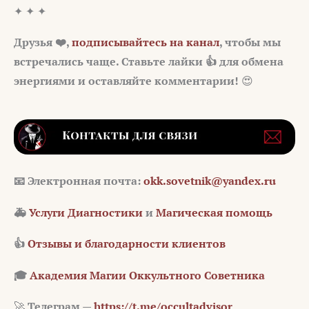
✦ ✦ ✦
Друзья ❤️,
подписывайтесь на канал
, чтобы мы
встречались чаще. Ставьте лайки 👍 для обмена
энергиями и оставляйте комментарии!
😍
📧
Электронная почта:
okk.sovetnik@yandex.ru
🚑
Услуги Диагностики
и
Магическая помощь
👍
Отзывы и благодарности клиентов
🎓
Академия Магии Оккультного Советника
🚀
Телеграм —
https://t.me/occultadvisor