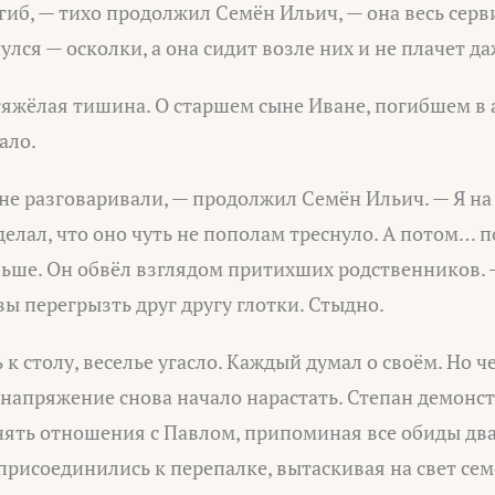
гиб, — тихо продолжил Семён Ильич, — она весь серви
нулся — осколки, а она сидит возле них и не плачет д
тяжёлая тишина. О старшем сыне Иване, погибшем в 
ало.
е разговаривали, — продолжил Семён Ильич. — Я на
делал, что оно чуть не пополам треснуло. А потом… 
ьше. Он обвёл взглядом притихших родственников. —
вы перегрызть друг другу глотки. Стыдно.
 к столу, веселье угасло. Каждый думал о своём. Но ч
напряжение снова начало нарастать. Степан демонс
нять отношения с Павлом, припоминая все обиды дв
присоединились к перепалке, вытаскивая на свет се