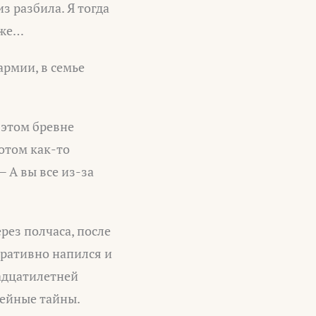
з разбила. Я тогда
аже…
армии, в семье
 этом бревне
потом как-то
 А вы все из-за
ерез полчаса, после
тративно напился и
адцатилетней
мейные тайны.