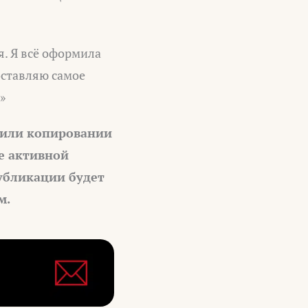
я. Я всё оформила
оставляю самое
»
 или копировании
е активной
убликации будет
м.