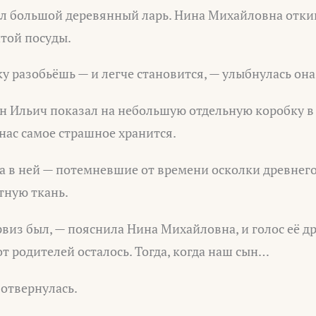
ял большой деревянный ларь. Нина Михайловна отки
той посуды.
у разобьёшь — и легче становится, — улыбнулась она
ён Ильич показал на небольшую отдельную коробку в 
 нас самое страшное хранится.
 а в ней — потемневшие от времени осколки древнег
тную ткань.
виз был, — пояснила Нина Михайловна, и голос её др
от родителей осталось. Тогда, когда наш сын…
 отвернулась.