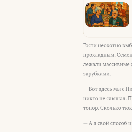
Гости неохотно выб
прохладным. Семён 
лежали массивные 
зарубками.
— Вот здесь мы с Н
никто не слышал. П
топор. Сколько тюк
— А я свой способ 