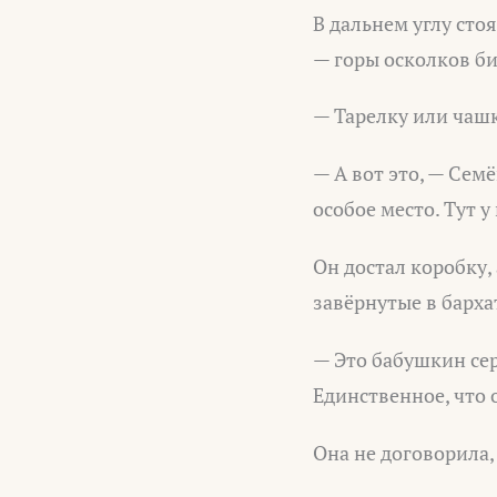
В дальнем углу сто
— горы осколков би
— Тарелку или чашк
— А вот это, — Сем
особое место. Тут у
Он достал коробку,
завёрнутые в барха
— Это бабушкин сер
Единственное, что 
Она не договорила,