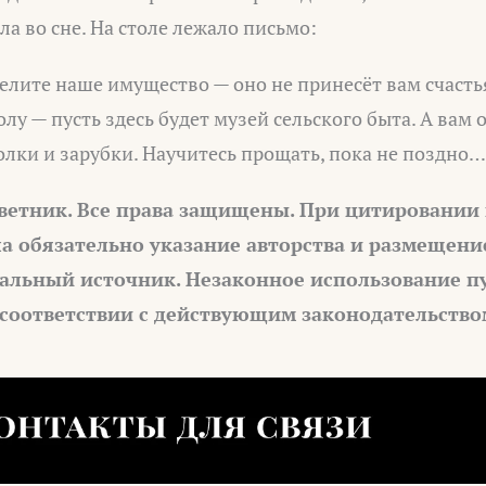
ла во сне. На столе лежало письмо:
делите наше имущество — оно не принесёт вам счасть
лу — пусть здесь будет музей сельского быта. А вам 
лки и зарубки. Научитесь прощать, пока не поздно…
ветник. Все права защищены. При цитировании
а обязательно указание авторства и размещени
альный источник. Незаконное использование п
 соответствии с действующим законодательство