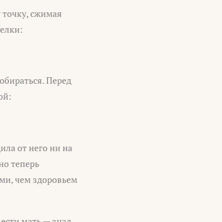
 точку, сжимая
релки:
обираться. Перед
ой:
ила от него ни на
 но теперь
ми, чем здоровьем
ести мать — знал,