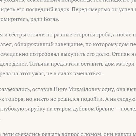
видеть его последний вздох. Перед смертью он успел
помиритесь, ради Бога».
я и сёстры стояли по разные стороны гроба, а после
Павел, обнаруживший завещание, по которому дом п
немедленно потребовал выкупить его долю. Степан н
деле денег. Татьяна предлагала оставить дом матери
ела на этот ужас, не в силах вмешаться.
 разъехались, оставив Нину Михайловну одну, она вы
к топора, но никто не решился подойти. А на следу
глубокую зарубку на старом дубовом бревне — посл
.
а дети съехались решать вопрос с домом, они нашли 