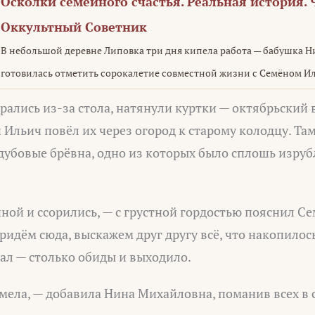
Осколки семейного счастья. Реальная история. Ч
Оккультный Советник
В небольшой деревне Липовка три дня кипела работа — бабушка 
готовилась отметить сорокалетие совместной жизни с Семёном Ил
рались из-за стола, натянули куртки — октябрьский 
Ильич повёл их через огород к старому колодцу. Там
дубовые брёвна, одно из которых было сплошь изру
иной и ссорились, — с грустной гордостью пояснил С
ридём сюда, выскажем друг другу всё, что накопилось
ал — столько обиды и выходило.
имела, — добавила Нина Михайловна, поманив всех в 