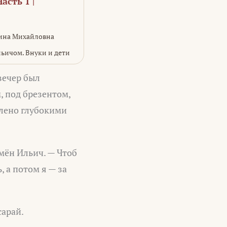
асть 1 |
Нина Михайловна
ьичом. Внуки и дети
вечер был
, под брезентом,
блено глубокими
емён Ильич. — Чтоб
, а потом я — за
сарай.