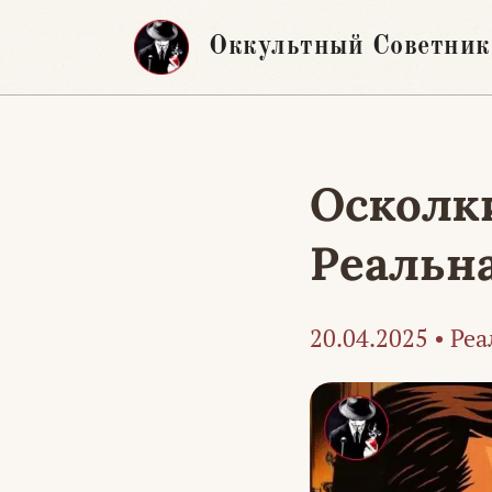
Перейти
Оккультный Советник
к
содержимому
Осколки
Реальна
20.04.2025
•
Реа