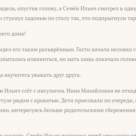
дела, опустив голову, а Семён Ильич смотрел в одну
н стукнул ладонью по столу так, что подпрыгнули та
оего дома!
идел его таким разъярённым. Гости начали неловко с
опыталась извиниться, но мать лишь покачала голов
а научитесь уважать друг друга.
н Ильич слёг с инсультом. Нина Михайловна не отход
 стуле рядом с кроватью. Дети приезжали по очереди,
нно, интересуясь больше родительскими сбережения
 уходить, Семён Ильич попросил детей ненадолго ув