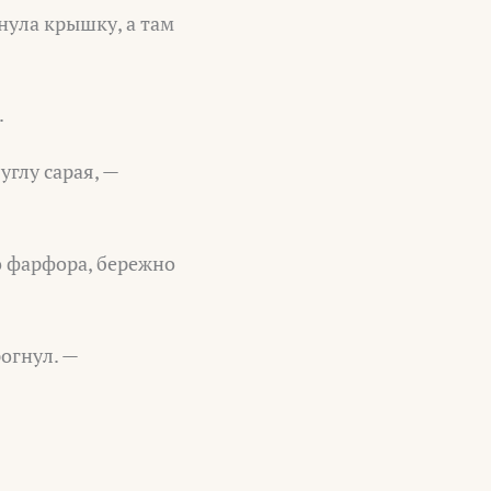
нула крышку, а там
.
углу сарая, —
о фарфора, бережно
огнул. —