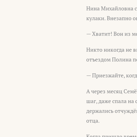
Нина Михайловна си
кулаки. Внезапно о
— Хватит! Вон из м
Никто никогда не в
отъездом Полина п
— Приезжайте, когд
А через месяц Семё
шаг, даже спала на
держались отчуждё
отца.
Когда пришло время