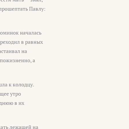
 прошептать Павлу:
 поминок началась
ереходил в равных
астаивал на
 пожизненно, а
шла к колодцу.
ющее утро
еднюю в их
мать лежащей на