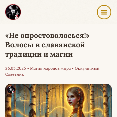
Перейти
к
содержимому
«Не опростоволосься!»
Волосы в славянской
традиции и магии
26.03.2025
•
Магия народов мира
•
Оккультный
Советник