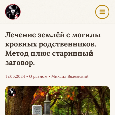
Перейти
к
содержимому
Лечение землёй с могилы
кровных родственников.
Метод плюс старинный
заговор.
17.03.2024
•
О разном
•
Михаил Вяземский