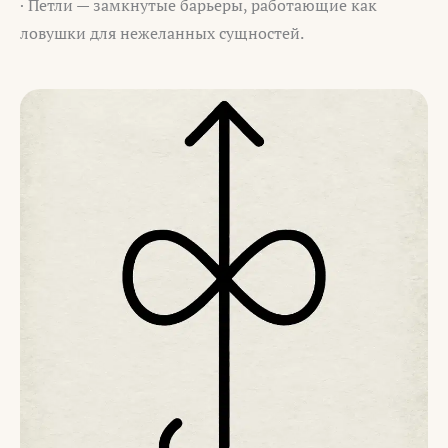
· Петли — замкнутые барьеры, работающие как
ловушки для нежеланных сущностей.