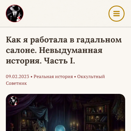
Перейти
к
содержимому
Как я работала в гадальном
салоне. Невыдуманная
история. Часть I.
09.02.2023
•
Реальная история
•
Оккультный
Советник