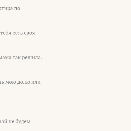
ртира по
тебя есть своя
 мама так решила.
ишь мою долю или
авай не будем