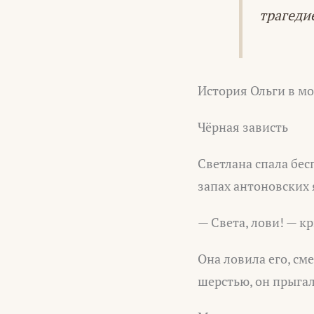
трагеди
История Ольги в мо
Чёрная зависть
Светлана спала бесп
запах антоновских 
— Света, лови! — к
Она ловила его, см
шерстью, он прыгал