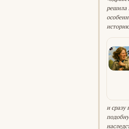
решила 
особенн
историю
и сразу
подобну
наследс