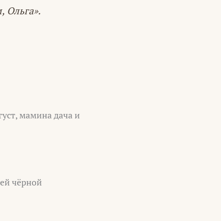
, Ольга».
густ, мамина дача и
щей чёрной