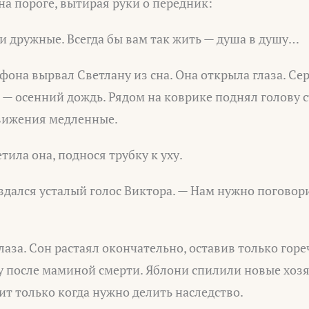
на пороге, вытирая руки о передник:
и дружные. Всегда бы вам так жить — душа в душу…
фона вырвал Светлану из сна. Она открыла глаза. Се
 — осенний дождь. Рядом на коврике поднял голову с
движения медленные.
тила она, поднося трубку к уху.
раздался усталый голос Виктора. — Нам нужно погово
лаза. Сон растаял окончательно, оставив только горе
у после маминой смерти. Яблони спилили новые хозя
ит только когда нужно делить наследство.