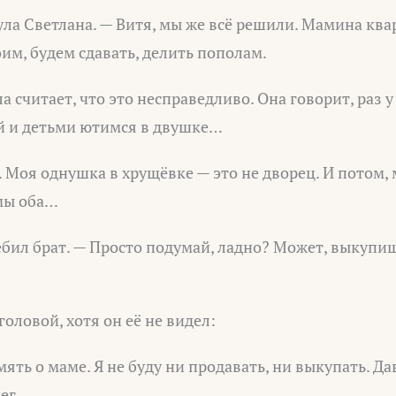
ла Светлана. — Витя, мы же всё решили. Мамина ква
м, будем сдавать, делить пополам.
считает, что это несправедливо. Она говорит, раз у 
ей и детьми ютимся в двушке…
. Моя однушка в хрущёвке — это не дворец. И потом,
 мы оба…
ебил брат. — Просто подумай, ладно? Может, выкуп
оловой, хотя он её не видел:
мять о маме. Я не буду ни продавать, ни выкупать. Д
ег.