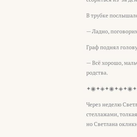
В трубке послышалс
— Ладно, поговорим
Граф поднял голову
— Всё хорошо, маль
родства.
✦◉✦◈✦◉✦◈✦◉✦
Через неделю Светл
стеллажами, толкая 
но Светлана оклик