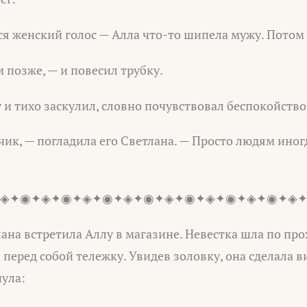
я женский голос — Алла что-то шипела мужу. Потом 
 позже, — и повесил трубку.
 и тихо заскулил, словно почувствовал беспокойство
чик, — погладила его Светлана. — Просто людям иног
◈✦◉✦◈✦◉✦◈✦◉✦◈✦◉✦◈✦◉✦◈✦◉✦◈✦◉✦◈
ана встретила Аллу в магазине. Невестка шла по пр
перед собой тележку. Увидев золовку, она сделала ви
нула: