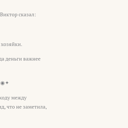
Виктор сказал:
 хозяйки.
да деньги важнее
✦◉✦
оходу между
д, что не заметила,