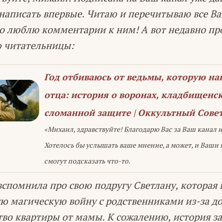
написать впервые. Читаю и перечитываю все Ва
о люблю комментарии к ним! А вот недавно пр
 читательницы:
Год отбиваюсь от ведьмы, которую на
отца: история о воронах, кладбищенск
сломанной защите | Оккультный Сове
«Михаил, здравствуйте! Благодарю Вас за Ваш канал 
Хотелось бы услышать ваше мнение, а может, и Ваши
смогут подсказать что-то.
 вспомнила про свою подругу Светлану, которая 
ю магическую войну с родственниками из-за до
тво квартиры от мамы. К сожалению, история з