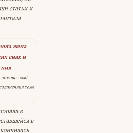
ши статьи и
очитала
няла жена
их снах и
тник
и помощь нам!
 подписчики тоже
попала в
ставшейся в
акончилась