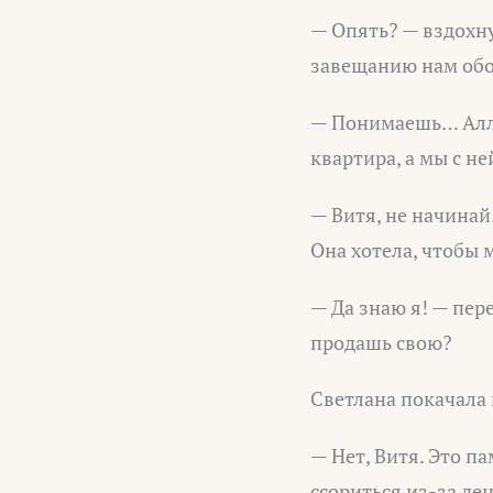
— Опять? — вздохну
завещанию нам обои
— Понимаешь… Алла 
квартира, а мы с н
— Витя, не начинай
Она хотела, чтобы
— Да знаю я! — пер
продашь свою?
Светлана покачала г
— Нет, Витя. Это па
ссориться из-за ден