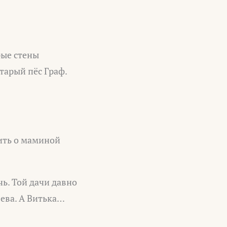
рые стены
тарый пёс Граф.
рить о маминой
чь. Той дачи давно
ева. А Витька…