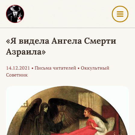
Перейти
к
содержимому
«Я видела Ангела Смерти
Азраила»
14.12.2021
•
Письма читателей
•
Оккультный
Советник