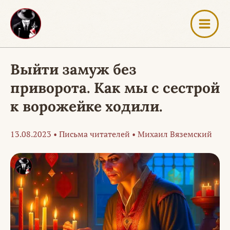
Перейти
к
содержимому
Выйти замуж без
приворота. Как мы с сестрой
к ворожейке ходили.
13.08.2023
•
Письма читателей
•
Михаил Вяземский