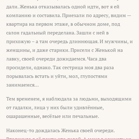
дали. Женька отказывалась одной идти, вот я ей
компанию и составила. Приехали по адресу, видим —
квартира на первом этаже, в обычном доме, под
салон гадальный переделана. Зашли с ней в
прихожую – а там очередь длиннющая. И мужчины, и
женщины, и даже старики. Присели с Женькой на
лавку, своей очереди дожидаемся. Часа два
просидели, однако. Так сестрица моя два раза
порывалась встать и уйти, мол, глупостями
занимаемся…
Тем временем, я наблюдала за людьми, выходящими
от гадалки, лица у них были удивлённые,
ошарашенные, весёлые или печальные.
Наконец-то дождалась Женька своей очереди.
Втолкнула я её почти что силой. А меня в комнату не