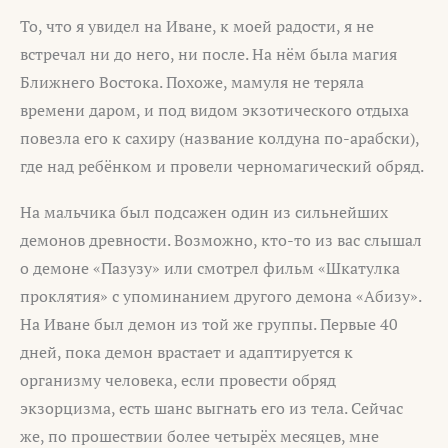
То, что я увидел на Иване, к моей радости, я не
встречал ни до него, ни после. На нём была магия
Ближнего Востока. Похоже, мамуля не теряла
времени даром, и под видом экзотического отдыха
повезла его к сахиру (название колдуна по-арабски),
где над ребёнком и провели черномагический обряд.
На мальчика был подсажен один из сильнейших
демонов древности. Возможно, кто-то из вас слышал
о демоне «Пазузу» или смотрел фильм «Шкатулка
проклятия» с упоминанием другого демона «Абизу».
На Иване был демон из той же группы. Первые 40
дней, пока демон врастает и адаптируется к
организму человека, если провести обряд
экзорцизма, есть шанс выгнать его из тела. Сейчас
же, по прошествии более четырёх месяцев, мне