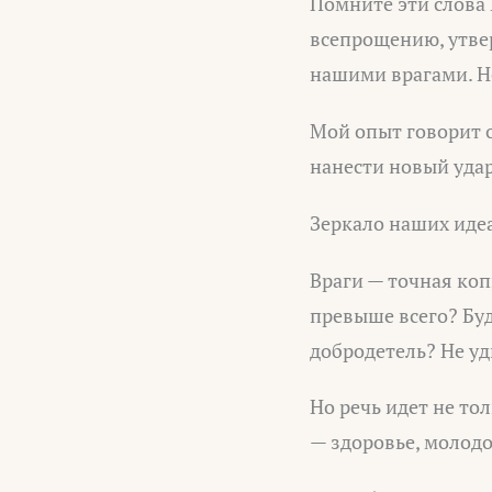
Помните эти слова 
всепрощению, утвер
нашими врагами. Но
Мой опыт говорит о
нанести новый уда
Зеркало наших иде
Враги — точная ко
превыше всего? Буд
добродетель? Не уд
Но речь идет не то
— здоровье, молодо