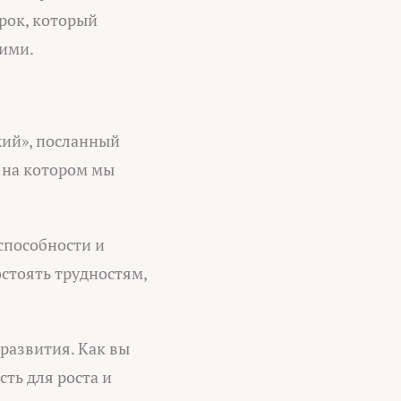
рок, который
кими.
жий», посланный
 на котором мы
способности и
стоять трудностям,
 развития. Как вы
ть для роста и