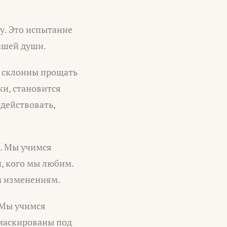
цу. Это испытание
ашей души.
 склонны прощать
ки, становится
действовать,
. Мы учимся
и, кого мы любим.
м изменениям.
 Мы учимся
амаскированы под