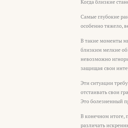
Когда близкие стан
Самые глубокие ран
особенно тяжело, в
В такие моменты м
близким мелкие оби
невозможно игнори
защищая свои инте
Эти ситуации треб
отстаивать свои гр
Это болезненный п
В конечном итоге, 
различать искренн