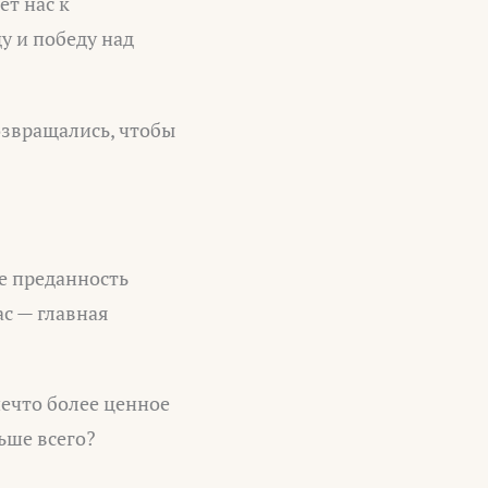
т нас к
у и победу над
возвращались, чтобы
е преданность
ас — главная
нечто более ценное
льше всего?