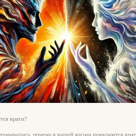
тся враги?
адумывались, почему в вашей жизни появляются вра