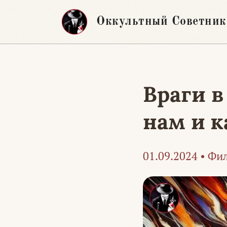
Перейти
Оккультный Советник
к
содержимому
Враги в
нам и к
01.09.2024
•
Фил