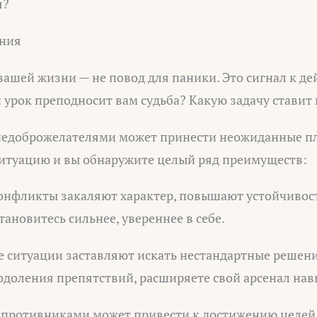
я?
яния
вашей жизни — не повод для паники. Это сигнал к де
 урок преподносит вам судьба? Какую задачу ставит
недоброжелателями может принести неожиданные п
итуацию и вы обнаружите целый ряд преимуществ:
конфликты закаляют характер, повышают устойчивос
тановитесь сильнее, увереннее в себе.
е ситуации заставляют искать нестандартные решени
одоления препятствий, расширяете свой арсенал нав
с противниками может привести к достижению целей