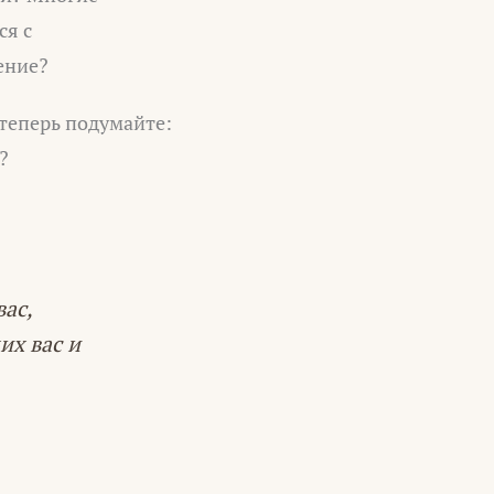
ся с
ение?
 теперь подумайте:
?
ас,
их вас и