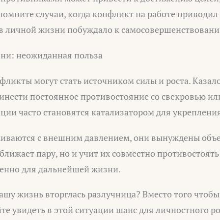
помните случаи, когда конфликт на работе приводи
 в личной жизни побуждало к самосовершенствовани
зни: неожиданная польза
ликты могут стать источником силы и роста. Казало
инести постоянное противостояние со свекровью ил
ции часто становятся катализатором для укреплени
лкиваются с внешним давлением, они вынуждены объе
сближает пару, но и учит их совместно противостоят
ценно для дальнейшей жизни.
 вашу жизнь вторглась разлучница? Вместо того чтобы
те увидеть в этой ситуации шанс для личностного р