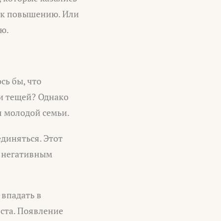
л к повышению. Или
ю.
сь бы, что
и тещей? Однако
я молодой семьи.
диняться. Этот
ь негативным
 впадать в
оста. Появление