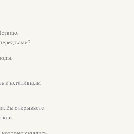
йствию.
 перед вами?
лоды.
ть к негативным
я. Вы открываете
ыков.
, которые казались