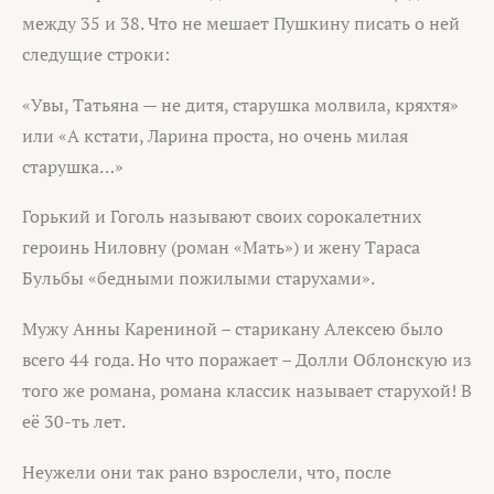
между 35 и 38. Что не мешает Пушкину писать о ней
следущие строки:
«Увы, Татьяна — не дитя, старушка молвила, кряхтя»
или «А кстати, Ларина проста, но очень милая
старушка…»
Горький и Гоголь называют своих сорокалетних
героинь Ниловну (роман «Мать») и жену Тараса
Бульбы «бедными пожилыми старухами».
Мужу Анны Карениной – старикану Алексею было
всего 44 года. Но что поражает – Долли Облонскую из
того же романа, романа классик называет старухой! В
её 30-ть лет.
Неужели они так рано взрослели, что, после