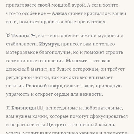
притягиваете своей мощной аурой. А если хотите
что-то особенное —
Алмаз
станет кристаллом вашей
воли, поможет пробить любые препятствия.
♉ Тельцы
🐂, вы — воплощение земной мудрости и
стабильности.
Изумруд
принесёт вам не только
материальное благополучие, но и поможет строить
гармоничные отношения.
Малахит
— это ваш
денежный магнит, но будьте осторожны, он требует
регулярной чистки, так как активно впитывает
негатив.
Розовый кварц
смягчит вашу природную
упрямость и откроет сердце для нежности.
♊
Близнецы
👯‍♂️, непоседливые и любознательные,
вам нужны камни, которые помогут сфокусироваться
и не распыляться.
Цитрин
— солнечный камень
успеха, усилит вашу природную харизму и поможет в