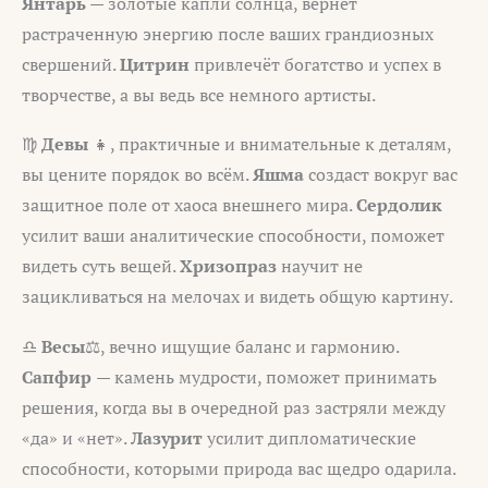
Янтарь
— золотые капли солнца, вернёт
растраченную энергию после ваших грандиозных
свершений.
Цитрин
привлечёт богатство и успех в
творчестве, а вы ведь все немного артисты.
♍
Девы
👧, практичные и внимательные к деталям,
вы цените порядок во всём.
Яшма
создаст вокруг вас
защитное поле от хаоса внешнего мира.
Сердолик
усилит ваши аналитические способности, поможет
видеть суть вещей.
Хризопраз
научит не
зацикливаться на мелочах и видеть общую картину.
♎
Весы
⚖️, вечно ищущие баланс и гармонию.
Сапфир
— камень мудрости, поможет принимать
решения, когда вы в очередной раз застряли между
«да» и «нет».
Лазурит
усилит дипломатические
способности, которыми природа вас щедро одарила.