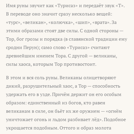
Имя руны звучит как «Турисаз» и передаёт звук «Т».
В переводе оно значит сразу несколько вещей:
«турс», «великан», «колючка», «шип», «врата». За
этими образами стоят две силы. С одной стороны —
Тор, бог грозы и порядка (в славянской традиции ему
сродни Перун); само слово «Турисаз» считают
древнейшим именем Тора. С другой — великаны,
силы хаоса, которым Тор противостоит.
В этом и вся соль руны. Великаны олицетворяют
дикий, разрушительный хаос, а Тор — способность
удержать его в узде. Причём держит он его особым
образом: единственный из богов, кто равен
великанам в силе, он бьёт их же оружием — «огнём
уничтожает огонь и льдом разбивает лёд». Подобное
укрощается подобным. Оттого и образ молота