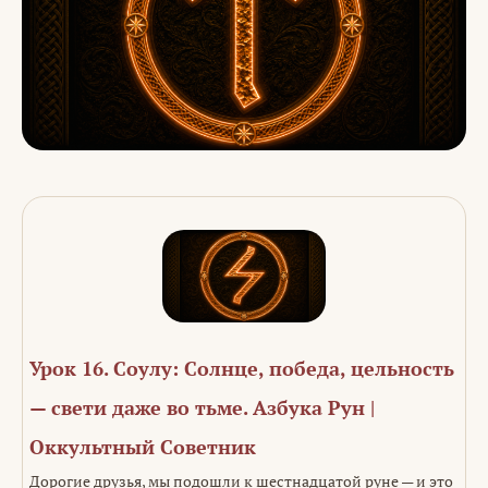
Урок 16. Соулу: Солнце, победа, цельность
— свети даже во тьме. Азбука Рун |
Оккультный Советник
Дорогие друзья, мы подошли к шестнадцатой руне — и это