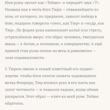
Имя руны звучит как «Тейваз» и передаёт звук «Т».
Названа она в честь бога Тюра — отважнейшего из
асов, от которого, по преданию, зависит победа в
бою; недаром говорили «смел, как Тюр» и «мудр, как
Тюр». По форме руна напоминает копьё или стрелу,
устремлённую вверх: это образ человека, тянущегося
ввысь — к богам, к познанию, к совершенству. А ещё
прямой стан руны похож на весы в равновесии —
знак справедливости.
С Тюром связан и самый известный его подвиг-
жертва: чтобы боги смогли сковать чудовищного
волка Фенрира, Тюр вложил руку в его пасть как
залог честности — и лишился ладони, когда обман
раскрылся. Этот образ — ключ ко всей руне. Тейваз
обратима.