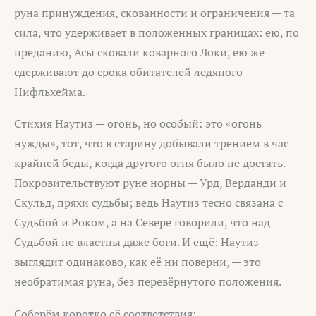
руна принуждения, скованности и ограничения — та
сила, что удерживает в положенных границах: ею, по
преданию, Асы сковали коварного Локи, ею же
сдерживают до срока обитателей ледяного
Нифльхейма.
Стихия Наутиз — огонь, но особый: это «огонь
нужды», тот, что в старину добывали трением в час
крайней беды, когда другого огня было не достать.
Покровительствуют руне норны — Урд, Верданди и
Скульд, пряхи судьбы; ведь Наутиз тесно связана с
Судьбой и Роком, а на Севере говорили, что над
Судьбой не властны даже боги. И ещё: Наутиз
выглядит одинаково, как её ни поверни, — это
необратимая руна, без перевёрнутого положения.
Соберём коротко её соответствия: