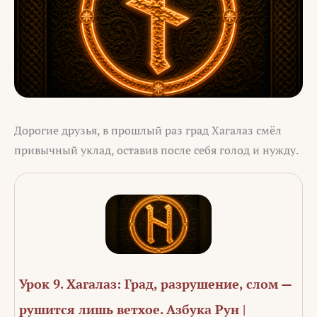
Дорогие друзья, в прошлый раз град Хагалаз смёл
привычный уклад, оставив после себя голод и нужду.
Урок 9. Хагалаз: Град, разрушение, слом —
рушится лишь ветхое. Азбука Рун |