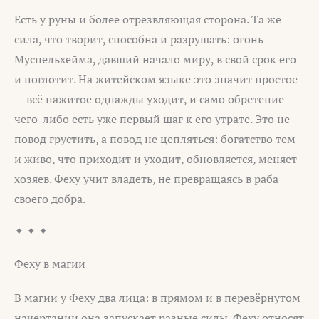
Есть у руны и более отрезвляющая сторона. Та же
сила, что творит, способна и разрушать: огонь
Муспельхейма, давший начало миру, в свой срок его
и поглотит. На житейском языке это значит простое
— всё нажитое однажды уходит, и само обретение
чего-либо есть уже первый шаг к его утрате. Это не
повод грустить, а повод не цепляться: богатство тем
и живо, что приходит и уходит, обновляется, меняет
хозяев. Феху учит владеть, не превращаясь в раба
своего добра.
✦ ✦ ✦
Феху в магии
В магии у Феху два лица: в прямом и в перевёрнутом
начертании она запускает разные силы. Феху относят