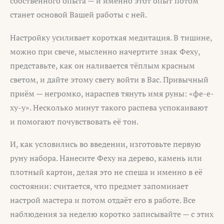
собственного опыта — и именно этот опыт потом
станет основой Вашей работы с ней.
Настройку усиливает короткая медитация. В тишине,
можно при свече, мысленно начертите знак Феху,
представьте, как он наливается тёплым красным
светом, и дайте этому свету войти в Вас. Привычный
приём — негромко, нараспев тянуть имя руны: «фе-е-
ху-у». Несколько минут такого распева успокаивают
и помогают почувствовать её тон.
И, как условились во введении, изготовьте первую
руну набора. Нанесите Феху на дерево, камень или
плотный картон, делая это не спеша и именно в её
состоянии: считается, что предмет запоминает
настрой мастера и потом отдаёт его в работе. Все
наблюдения за неделю коротко записывайте — с этих