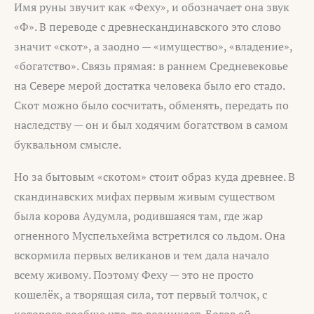
Имя руны звучит как «Феху», и обозначает она звук
«Ф». В переводе с древнескандинавского это слово
значит «скот», а заодно — «имущество», «владение»,
«богатство». Связь прямая: в раннем Средневековье
на Севере мерой достатка человека было его стадо.
Скот можно было сосчитать, обменять, передать по
наследству — он и был ходячим богатством в самом
буквальном смысле.
Но за бытовым «скотом» стоит образ куда древнее. В
скандинавских мифах первым живым существом
была корова Аудумла, родившаяся там, где жар
огненного Муспельхейма встретился со льдом. Она
вскормила первых великанов и тем дала начало
всему живому. Поэтому Феху — это не просто
кошелёк, а творящая сила, тот первый толчок, с
которого вообще что-то возникает. Богов ей