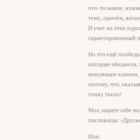
что-то новое, нужн
тему, причём, весь
И учат на этих курс
гарантированный п
Но это ещё полбеды.
которые обеднели, 
ненужным хламом, о
потому, что, оказы
топку таких!
Мол, ищите себе но
пословицы: «Друзья
Или: