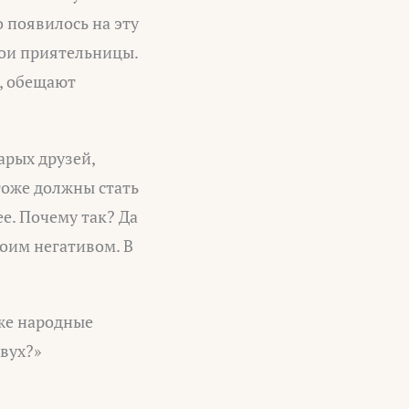
о появилось на эту
мои приятельницы.
н, обещают
тарых друзей,
 тоже должны стать
е. Почему так? Да
воим негативом. В
 же народные
вух?»