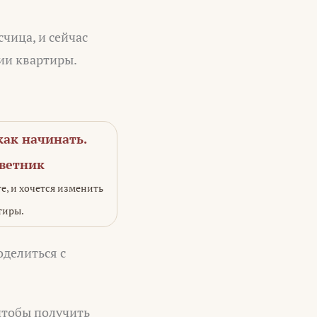
чица, и сейчас
нии квартиры.
как начинать.
оветник
те, и хочется изменить
тиры.
оделиться с
 чтобы получить