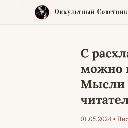
Перейти
Оккультный Советник
к
содержимому
С расх
можно в
Мысли 
читате
01.05.2024
•
Пис