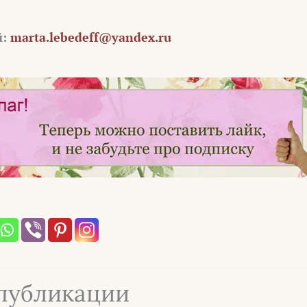
й:
marta.lebedeff@yandex.ru
публикации