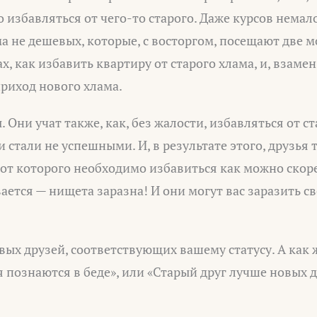
о избавляться от чего-то старого. Даже курсов немал
ма не дешевых, которые, с восторгом, посещают две 
ах, как избавить квартиру от старого хлама, и, взаме
риход нового хлама.
 Они учат также, как, без жалости, избавляться от с
и стали не успешными. И, в результате этого, друзья
т которого необходимо избавиться как можно скоре
вается — нищета заразна! И они могут вас заразить с
вых друзей, соответствующих вашему статусу. А как
 познаются в беде», или «Старый друг лучше новых д