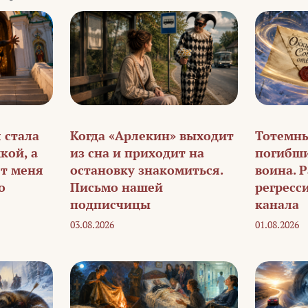
я стала
Когда «Арлекин» выходит
Тотемны
кой, а
из сна и приходит на
погибши
ет меня
остановку знакомиться.
воина. 
о
Письмо нашей
регресс
подписчицы
канала
03.08.2026
01.08.2026