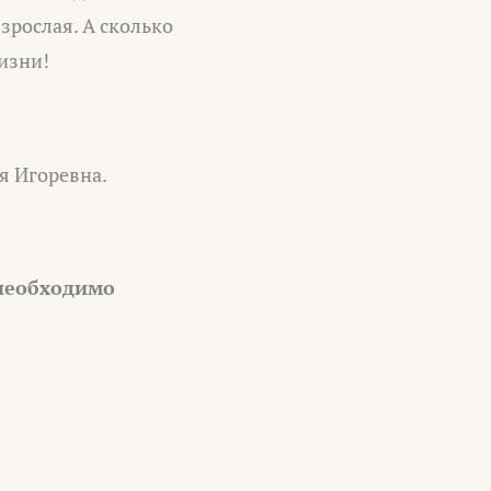
взрослая. А сколько
изни!
я Игоревна.
 необходимо