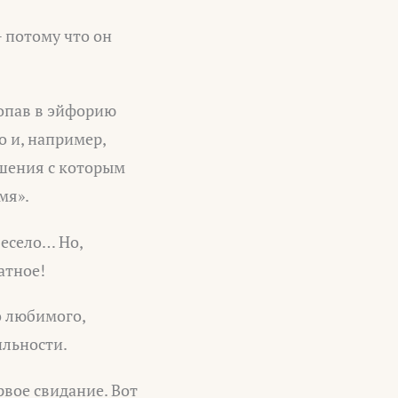
 потому что он
попав в эйфорию
 и, например,
ношения с которым
мя».
весело… Но,
атное!
о любимого,
ильности.
рвое свидание. Вот