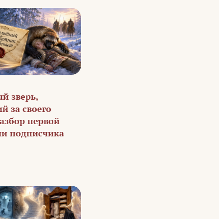
й зверь,
й за своего
Разбор первой
ии подписчика