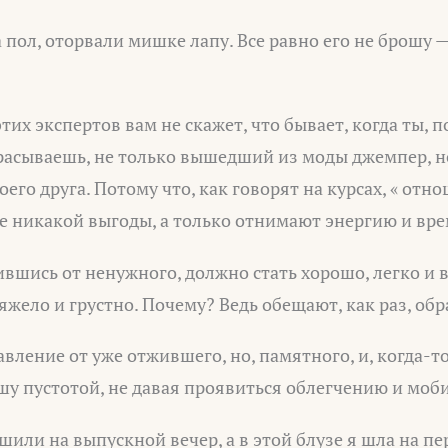
пол, оторвали мишке лапу. Все равно его не брошу —
этих экспертов вам не скажет, что бывает, когда ты, 
расываешь, не только вышедший из моды джемпер, но
оего друга. Потому что, как говорят на курсах, « от
е никакой выгоды, а только отнимают энергию и вре
ившись от ненужного, должно стать хорошо, легко и 
тяжело и грустно. Почему? Ведь обещают, как раз, обр
бавление от уже отжившего, но, памятного, и, когда-т
у пустотой, не давая проявиться облегчению и моб
 шили на выпускной вечер, а в этой блузе я шла на пе