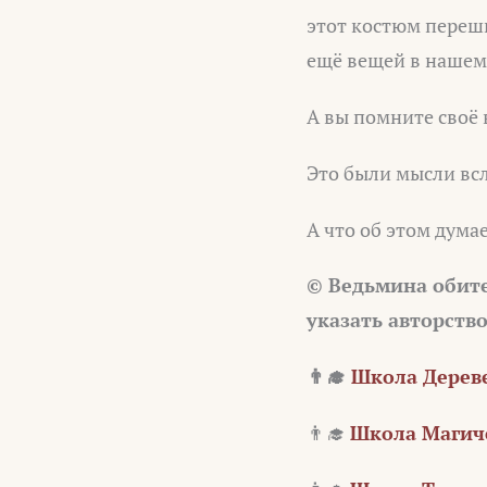
этот костюм перешил
ещё вещей в нашем
А вы помните своё 
Это были мысли всл
А что об этом дума
© Ведьмина обит
указать авторств
👨‍🎓
Школа Дереве
👨‍🎓
Школа Магиче