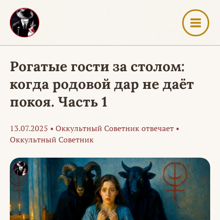
Перейти
к
содержимому
Рогатые гости за столом:
когда родовой дар не даёт
покоя. Часть 1
13.07.2025
•
Оккультный Советник отвечает
•
Оккультный Советник