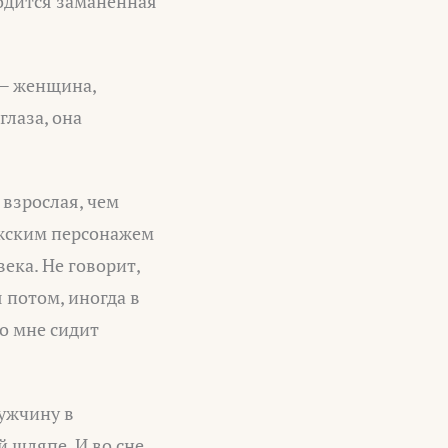
ходится заманенная
 — женщина,
глаза, она
 взрослая, чем
ужским персонажем
ека. Не говорит,
 потом, иногда в
во мне сидит
мужчину в
й шляпе. И во сне