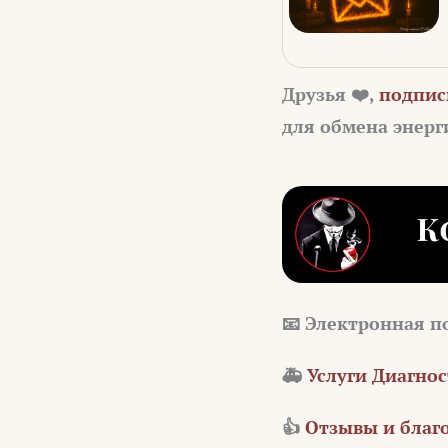
Друзья ❤️,
подпис
для обмена энер
📧 Электронная п
🚑
Услуги Диагно
👍
Отзывы и благ