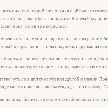
троить никаких теорий, не получив ещё Вашего ответа
 так это на задачу беса «попугать». В моём Роду про
Меня пока что они не коснулись.
которую чуть ли не убили наркоманы ножом ранним б
оторый открыл окно, чтобы покурить, наркоманы исп
л билеты на паром, не помню, почему он в конце ко
очитал в газете, что паром затонул вместе со всеми 
етстве чуть ли в шутку не утопил другой мальчик. Пр
яде моему повезло, ещё бы секунда — он бы умер. Са
ый начинал бизнес, а в итоге его избили бандиты и 