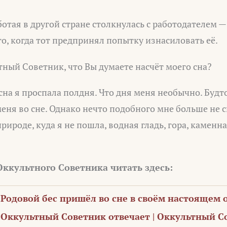
аботая в другой стране столкнулась с работодателем 
его, когда тот предпринял попытку изнасиловать её.
ный Советник, что Вы думаете насчёт моего сна?
 сна я проспала полдня. Что дня меня необычно. Будт
еня во сне. Однако нечто подобного мне больше не 
рироде, куда я не пошла, водная гладь, гора, каменн
Оккультного Советника читать здесь:
Родовой бес пришёл во сне в своём настоящем 
Оккультный Советник отвечает | Оккультный С