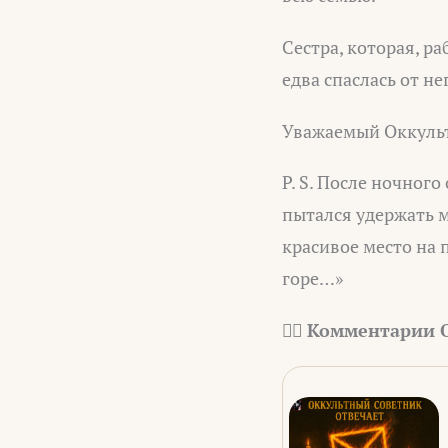
Сестра, которая, р
едва спаслась от н
Уважаемый Оккульт
P. S. После ночного
пытался удержать м
красивое место на п
горе…»
✍🏻 Комментарии 