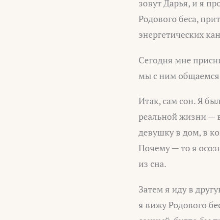
зовут Дарья, и я п
Родового беса, при
энергетических кана
Сегодня мне присни
мы с ним общаемся 
Итак, сам сон. Я бы
реальной жизни — 
девушку в дом, в ко
Почему — то я осоз
из сна.
Затем я иду в друг
я вижу Родового бе