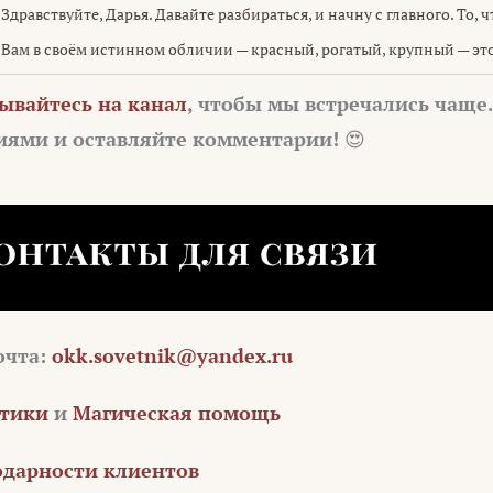
Здравствуйте, Дарья. Давайте разбираться, и начну с главного. То, 
Вам в своём истинном обличии — красный, рогатый, крупный — эт
ывайтесь на канал
, чтобы мы встречались чаще.
гиями и оставляйте комментарии!
😍
очта:
okk.sovetnik@yandex.ru
стики
и
Магическая помощь
одарности клиентов