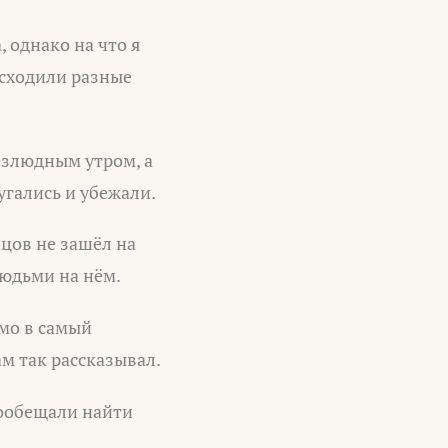
, однако на что я
исходили разные
езлюдным утром, а
угались и убежали.
нцов не зашёл на
людьми на нём.
ямо в самый
м так рассказывал.
пообещали найти