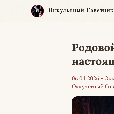
Перейти
Оккультный Советник
к
содержимому
Родовой
настоя
06.04.2026
•
Окк
Оккультный Со