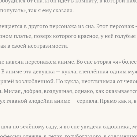
робудился от сна. И он идёт в комнату, в которой на
попугать», так я ему сказала.
мещается в другого персонажа из сна. Этот персонаж
рном платье, поверх которого красное, у неё голубые 
ая в своей неотразимости.
не навеян персонажем аниме. Во сне вторая «я» более
. В аниме эта девушка — кукла, слеплённая одним м
ршей возлюбленной. Но кукла, неотличимая от челов
. Милая, добрая, воздушная, однако, как оказывается
дух главной злодейки аниме — сериала. Прямо как я, 
 шла по зелёному саду, я во сне увидела садовника, 
офессии одежде, в летах, голубоглазого, в соломенно