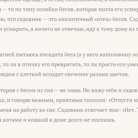
 — то по типу хозяйки бесов, которая могла его усми
аю, что садовник — это аналогичный «отец» бесов. Са
ам усмирить, я ничего не отвечаю, иду к тому дому и
магией пытаюсь посадить беса (а у него наполовину 
, то ли в птичку его превратить, то ли просто его ум
рядом с клеткой исходит свечение разных цветов.
ория с бесом из сна — не знаю. Но вижу себя и садовн
а, и говорю нежным, приятным голосом: «Отпусти ме
меня на работу во сне. Садовник отвечает мне: «Нет. 
я котами и кошкой в доме долго не поспишь.