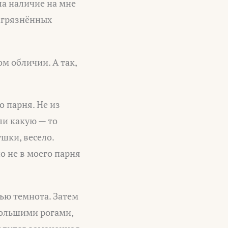
ла наличие на мне
загрязнённых
м обличии. А так,
о парня. Не из
ли какую — то
ушки, весело.
о не в моего парня
тью темнота. Затем
ебольшими рогами,