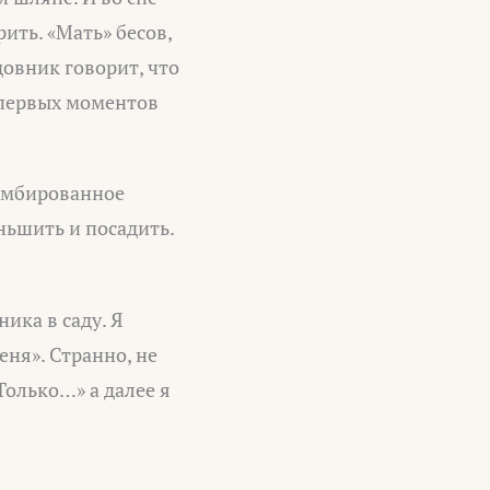
рить. «Мать» бесов,
довник говорит, что
з первых моментов
зомбированное
еньшить и посадить.
ика в саду. Я
ня». Странно, не
Только…» а далее я