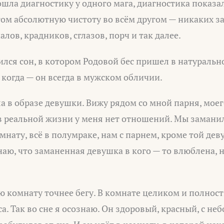
рошла диагностику у одного мага, диагностика показа
том абсолютную чистоту во всём другом — никаких 
лов, крадников, сглазов, порч и так далее.
лся сон, в котором Родовой бес пришел в натурально
когда — он всегда в мужском обличии.
ла в образе девушки. Вижу рядом со мной парня, моег
в реальной жизни у меня нет отношений. Мы замани
мнату, всё в полумраке, нам с парнем, кроме той дев
наю, что заманенная девушка в кого — то влюблена, н
ую комнату точнее бегу. В комнате целиком и полнос
са. Так во сне я осознаю. Он здоровый, красный, с н