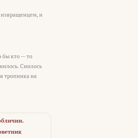
— извращенцем, и
о бы кто — то
снилось. Снилось
ая тропинка на
обличии.
оветник