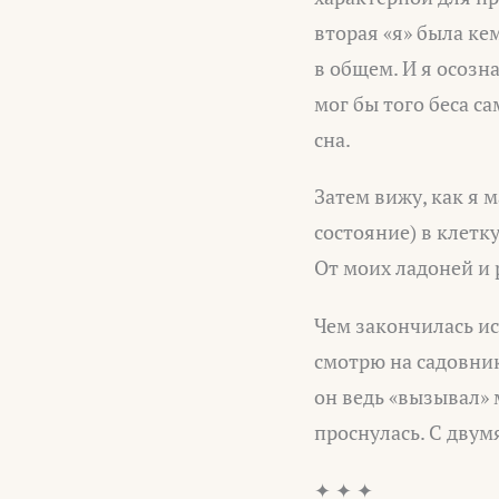
вторая «я» была кем
в общем. И я осозн
мог бы того беса с
сна.
Затем вижу, как я 
состояние) в клетку
От моих ладоней и 
Чем закончилась ист
смотрю на садовник
он ведь «вызывал» 
проснулась. С двум
✦ ✦ ✦