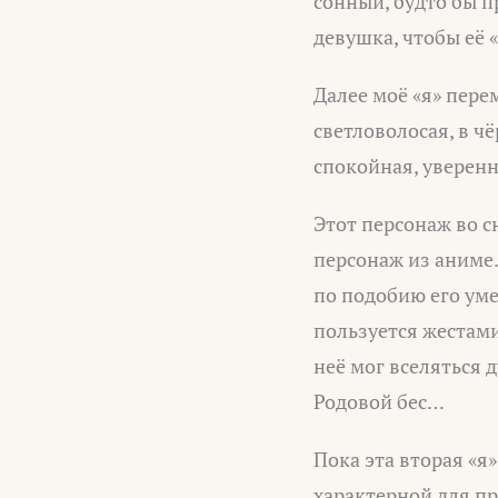
сонный, будто бы п
девушка, чтобы её «
Далее моё «я» пере
светловолосая, в чё
спокойная, уверенн
Этот персонаж во с
персонаж из аниме
по подобию его уме
пользуется жестами
неё мог вселяться 
Родовой бес…
Пока эта вторая «я»
характерной для пр