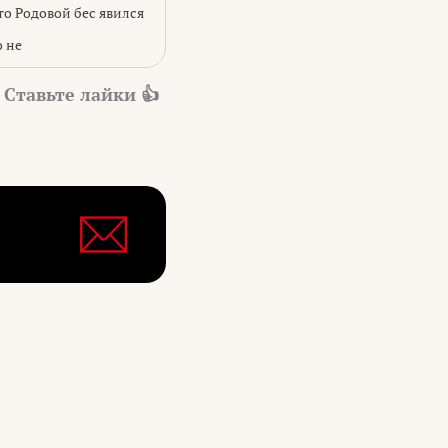
что Родовой бес явился
о не
 Ставьте лайки 👍