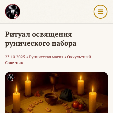
Перейти
к
содержимому
Ритуал освящения
рунического набора
23.10.2025
•
Руническая магия
•
Оккультный
Советник