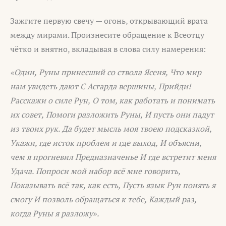
Зажгите первую свечу — огонь, открывающий врата
между мирами. Произнесите обращение к Всеотцу
чётко и внятно, вкладывая в слова силу намерения:
«Один,
Руны принесший со ствола Ясеня,
Что мир
нам увидеть дают
С Асгарда вершины,
Прийди!
Расскажи о силе Рун,
О том, как работать и понимать
их совет,
Помоги разложить Руны,
И пусть они падут
из твоих рук.
Да будет мысль моя твоею подсказкой,
Укажи, где исток проблем и где выход,
И объясни,
чем я прогневил Предназначенье
И где встретит меня
Удача.
Попроси мой набор всё мне говорить,
Показывать всё так, как есть,
Пусть язык Рун понять я
смогу
И позволь обращаться к тебе,
Каждый раз,
когда Руны я разложу».