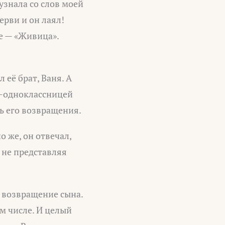
узнала со слов моей
ерви и он лаял!
е — «Живица».
 её брат, Ваня. А
ой-одноклассницей
ть его возвращения.
 же, он отвечал,
 не представляя
ь возвращение сына.
ом числе. И целый