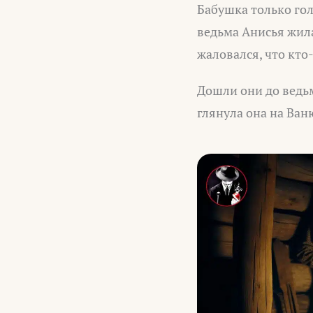
Бабушка только голо
ведьма Анисья жила,
жаловался, что кто-
Дошли они до ведьм
глянула она на Ван