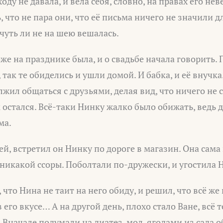
оду не давала, и вела себя, словно, на правах его нев
, что не пара они, что её письма ничего не значили дл
 чуть ли не на шею вешалась.
же на празднике была, и о свадьбе начала говорить. 
так те обиделись и ушли домой. И бабка, и её внучка.
лжил общаться с друзьями, делая вид, что ничего не 
остался. Всё-таки Нинку жалко было обижать, ведь д
ма.
ей, встретил он Нинку по дороге в магазин. Она сама
 никакой ссоры. Поболтали по-дружески, и угостила 
 что Нина не таит на него обиду, и решил, что всё же
в его вкусе… А на другой день, плохо стало Ване, всё
Вначале подумали на диатез, мол, ягодами из сада о