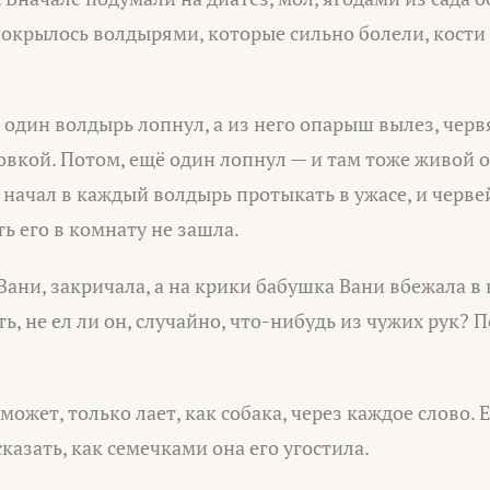
покрылось волдырями, которые сильно болели, кости 
один волдырь лопнул, а из него опарыш вылез, черв
ловкой. Потом, ещё один лопнул — и там тоже живой 
и начал в каждый волдырь протыкать в ужасе, и черве
ть его в комнату не зашла.
Вани, закричала, а на крики бабушка Вани вбежала в 
ь, не ел ли он, случайно, что-нибудь из чужих рук? П
может, только лает, как собака, через каждое слово. 
казать, как семечками она его угостила.