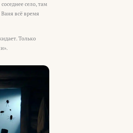
 соседнее село, там
, Ваня всё время
жидает. Только
и».