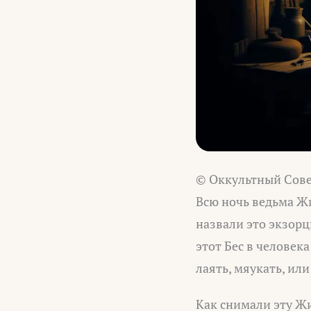
© Оккультный Сове
Всю ночь ведьма Жи
назвали это экзорц
этот Бес в человека
лаять, мяукать, или
Как снимали эту Жи