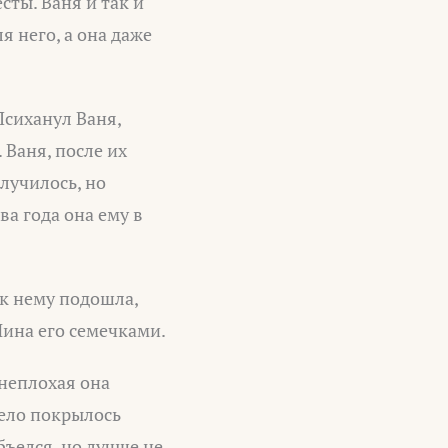
есты. Ваня и так и
я него, а она даже
Психанул Ваня,
 Ваня, после их
случилось, но
ва года она ему в
 к нему подошла,
Нина его семечками.
 неплохая она
 тело покрылось
бъелся, но лучше не