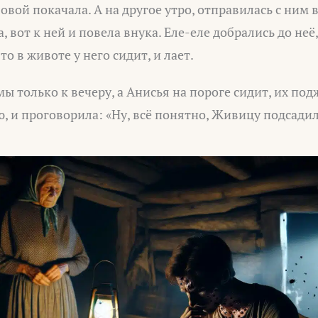
вой покачала. А на другое утро, отправилась с ним в
 вот к ней и повела внука. Еле-еле добрались до неё
то в животе у него сидит, и лает.
ы только к вечеру, а Анисья на пороге сидит, их под
ю, и проговорила: «Ну, всё понятно, Живицу подсадил