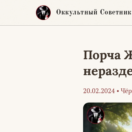
Перейти
Оккультный Советник
к
содержимому
Порча 
неразде
20.02.2024
•
Чёр