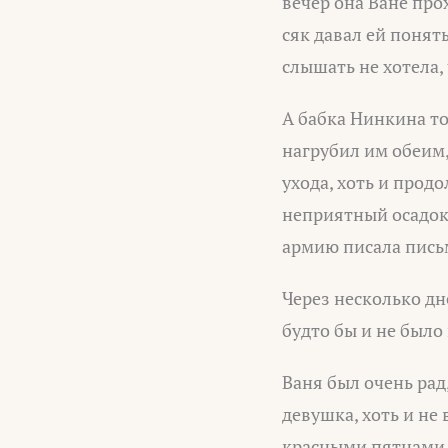
вечер она Ване прох
сяк давал ей понять
слышать не хотела,
А бабка Нинкина то
нагрубил им обеим, 
ухода, хоть и продо
неприятный осадок 
армию писала пись
Через несколько дн
будто бы и не было
Ваня был очень рад,
девушка, хоть и не 
красными пятнами. 