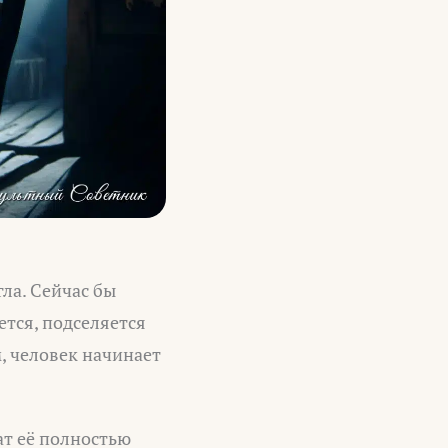
ла. Сейчас бы
ется, подселяется
м, человек начинает
ат её полностью