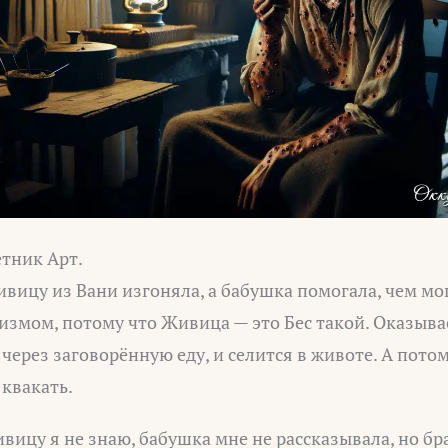
тник Арт.
вицу из Вани изгоняла, а бабушка помогала, чем мог
измом, потому что Живица — это Бес такой. Оказыва
 через заговорённую еду, и селится в животе. А пото
 квакать.
вицу я не знаю, бабушка мне не рассказывала, но бр