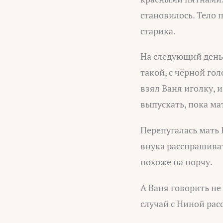
становилось. Тело 
старика.
На следующий день 
такой, с чёрной го
взял Ваня иголку, 
выпускать, пока ма
Перепугалась мать 
внука расспрашиват
похоже на порчу.
А Ваня говорить не 
случай с Ниной расс