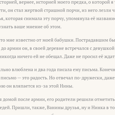
сторией, вернее, историей моего предка, о которой я 
ти, он стал жертвой страшной порчи, из него лезли ч
я, которая снимала эту порчу, упомянула её названи
узнать ваше мнение об этом.
что мне известно от моей бабушки. Пострадавшим был
 до армии он, в своей деревне встречался с девушк
никогда ничего ей не обещал. Даже не просил её жда
льно влюблена и два года писала ему письма. Конечно
 письмо — это радость. Но отвечал по-дружески, даже
рию он вляпается из-за этой Нины.
я домой после армии, его родители решили отметит
едей. Пришли, также, Ванины друзья, ну и Нинка в т