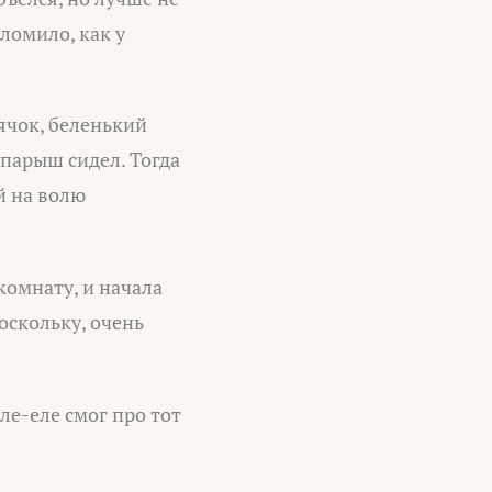
ломило, как у
ячок, беленький
опарыш сидел. Тогда
й на волю
комнату, и начала
оскольку, очень
Еле-еле смог про тот