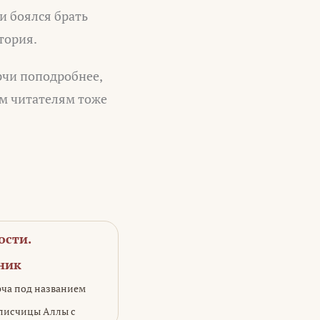
и боялся брать
тория.
рчи поподробнее,
им читателям тоже
ости.
ник
рча под названием
писчицы Аллы с