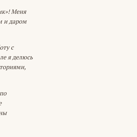
ик»! Меня
м и даром
оту с
ле я делюсь
сториями,
 по
е
йны