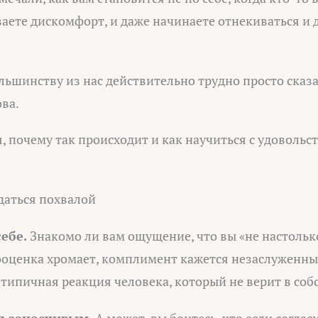
аете дискомфорт, и даже начинаете отнекиваться и 
льшинству из нас действительно трудно просто сказа
ова.
, почему так происходит и как научиться с удоволь
даться похвалой
себе.
Знакомо ли вам ощущение, что вы «не настолько
оценка хромает, комплимент кажется незаслуженным
 типичная реакция человека, который не верит в соб
я заносчивым.
А может, вы боитесь, что если согласи