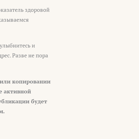
казатель здоровой
тказываемся
 улыбнитесь и
рес. Разве не пора
 или копировании
е активной
убликации будет
м.