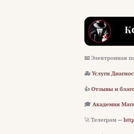
📧 Электронная п
🚑
Услуги Диагно
👍
Отзывы и благ
🎓
Академия Маги
🚀
Телеграм —
http