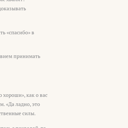
доказывать
ть «спасибо» в
ствием принимать
 хороши», как о вас
. «Да ладно, это
ственные силы.
тесь с похвалой, то