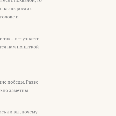
 нас выросли с
 голове и
не так…» — узнаёте
ется нам попыткой
ие победы. Разве
льно заметны
сь ли вы, почему