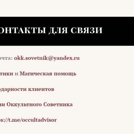
очта:
okk.sovetnik@yandex.ru
стики
и
Магическая помощь
одарности клиентов
и Оккультного Советника
s://t.me/occultadvisor