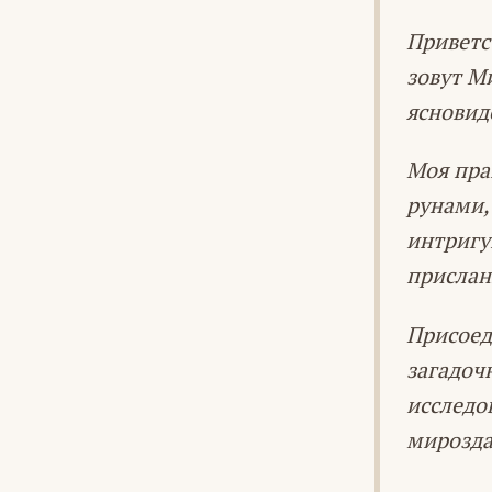
Приветс
зовут М
ясновид
Моя пра
рунами,
интригу
присла
Присоед
загадоч
исследо
мирозда