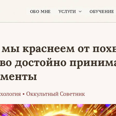
ОБО МНЕ
УСЛУГИ
ОБУЧЕНИЕ
 мы краснеем от пох
тво достойно приним
именты
хология
•
Оккультный Советник