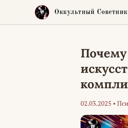
Перейти
Оккультный Советник
к
содержимому
Почему
искусс
компл
02.03.2025
•
Пси